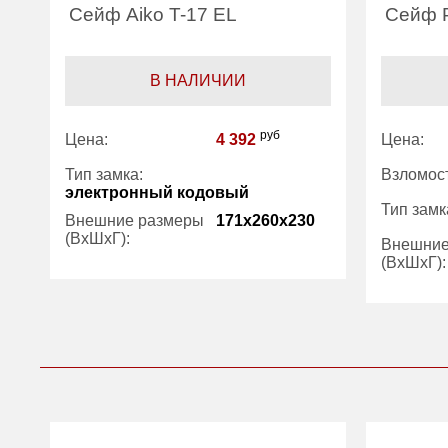
Сейф Aiko T-17 EL
Сейф Р
В НАЛИЧИИ
руб
Цена:
4 392
Цена:
Тип замка:
Взломост
электронный кодовый
Тип замк
Внешние размеры
171x260x230
(ВхШхГ):
Внешние
(ВхШхГ):
Вес (кг) :
4
Вес (кг) :
Внутренний объем
7
(л):
Внутрен
(л):
Гарантия:
1 год