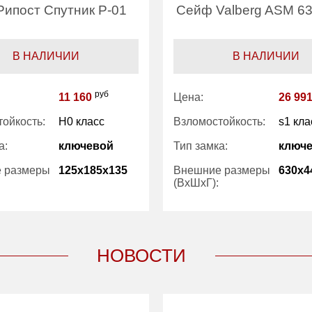
ипост Спутник Р-01
Сейф Valberg ASM 63
В НАЛИЧИИ
В НАЛИЧИИ
руб
11 160
Цена:
26 99
ойкость:
H0 класс
Взломостойкость:
s1 кла
а:
ключевой
Тип замка:
ключ
 размеры
125x185x135
Внешние размеры
630x4
(ВхШхГ):
4
Количество полок
1
(шт):
ний объем
1.30
Вес (кг) :
38
НОВОСТИ
Внутренний объем
66
(л):
Гарантия:
1 год