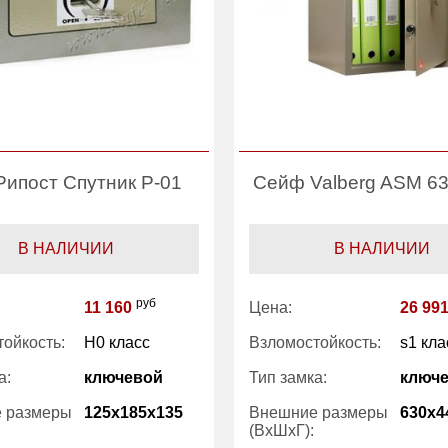
ипост Спутник Р-01
Сейф Valberg ASM 63
В НАЛИЧИИ
В НАЛИЧИИ
руб
11 160
Цена:
26 99
ойкость:
H0 класс
Взломостойкость:
s1 кла
а:
ключевой
Тип замка:
ключ
 размеры
125x185x135
Внешние размеры
630x4
(ВхШхГ):