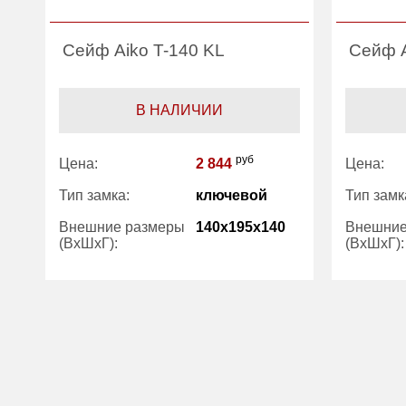
Сейф Aiko T-140 KL
Сейф A
В НАЛИЧИИ
руб
Цена:
2 844
Цена:
Тип замка:
ключевой
Тип замк
Внешние размеры
140x195x140
Внешние
(ВхШхГ):
(ВхШхГ):
Количество полок
1
Вес (кг) :
(шт):
Внутрен
Вес (кг) :
2.30
(л):
Внутренний объем
2.50
Гарантия
(л):
Гарантия:
1 год