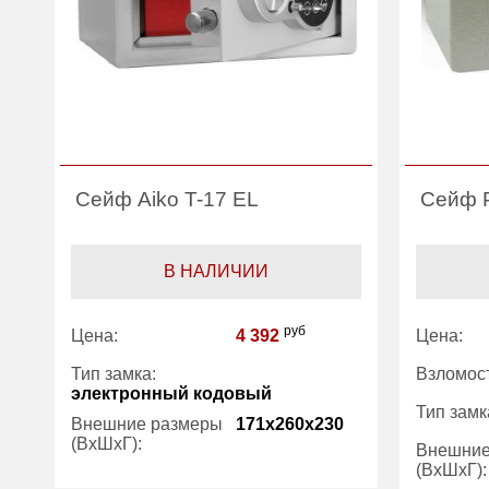
Сейф Aiko T-17 EL
Сейф Р
В НАЛИЧИИ
руб
Цена:
4 392
Цена:
Тип замка:
Взломост
электронный кодовый
Тип замк
Внешние размеры
171x260x230
(ВхШхГ):
Внешние
(ВхШхГ):