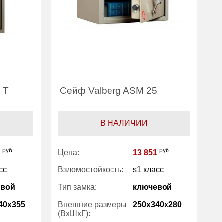
 T
Сейф Valberg ASM 25
С
В НАЛИЧИИ
руб
руб
1
Цена:
13 851
Ц
сс
Взломостойкость:
s1 класс
Т
э
евой
Тип замка:
ключевой
В
(
40x355
Внешние размеры
250x340x280
(ВхШхГ):