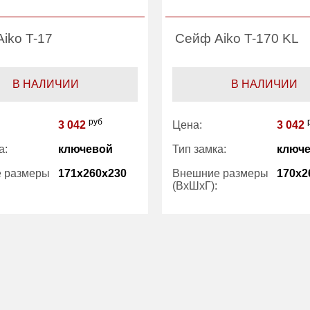
iko T-17
Сейф Aiko T-170 KL
В НАЛИЧИИ
В НАЛИЧИИ
руб
3 042
Цена:
3 042
а:
ключевой
Тип замка:
ключ
 размеры
171x260x230
Внешние размеры
170x2
(ВхШхГ):
4
Вес (кг) :
3.70
ний объем
7
Внутренний объем
8
(л):
:
1 год
Гарантия:
1 год