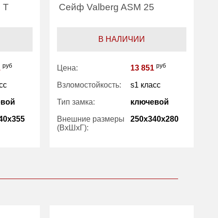
 T
Сейф Valberg ASM 25
С
В НАЛИЧИИ
руб
руб
1
Цена:
13 851
Ц
сс
Взломостойкость:
s1 класс
Т
э
евой
Тип замка:
ключевой
В
(
40x355
Внешние размеры
250x340x280
(ВхШхГ):
К
(ш
Количество полок
1
(шт):
Ве
Вес (кг) :
12.50
В
(л
Внутренний объем
19
(л):
Г
Гарантия: