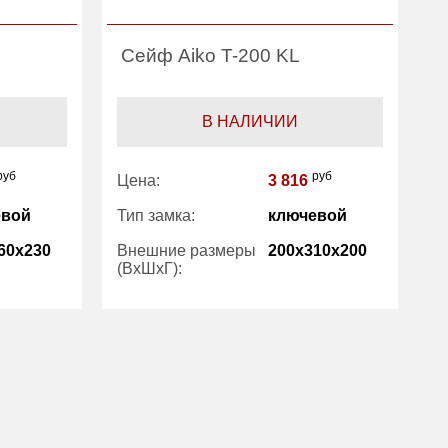
Сейф Aiko T-200 KL
С
В НАЛИЧИИ
руб
руб
Цена:
3 816
Ц
евой
Тип замка:
ключевой
Т
60x230
Внешние размеры
200x310x200
В
(ВхШхГ):
(
Вес (кг) :
4.50
Ве
Внутренний объем
10.20
(л):
Гарантия:
1 год
Производитель:
ПРОМЕТ