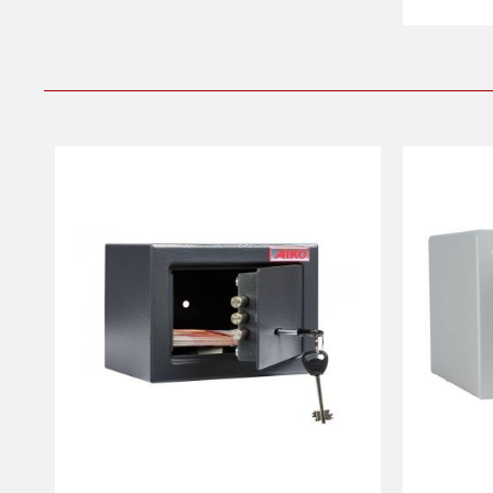
Вес (кг):
4
Вес (кг):
Внутренний объем
7
(л):
Внутрен
(л):
Гарантия:
1 год