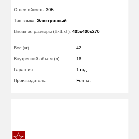
Огнестойкость:
30Б
Тип замка:
Электронный
Внешние размеры (ВхШхГ):
405x400x270
Вес (кг) :
42
Внутренний объем (л):
16
Гарантия:
1 год
Производитель:
Format