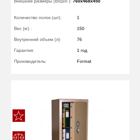
Внешние размеры (ВхШхГ):
760x468x450
Количество полок (шт):
1
Вес (кг) :
150
Внутренний объем (л):
76
Гарантия:
1 год
Производитель:
Format