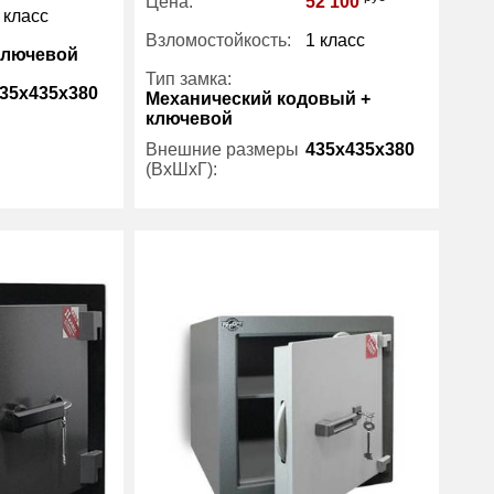
Цена:
52 100
 класс
Взломостойкость:
1 класс
Ключевой
Тип замка:
35x435x380
Механический кодовый +
ключевой
Внешние размеры
435x435x380
70
(ВхШхГ):
43.30
Вес (кг) :
70
Рипост
Внутренний объем
49
(л):
Производитель:
Рипост