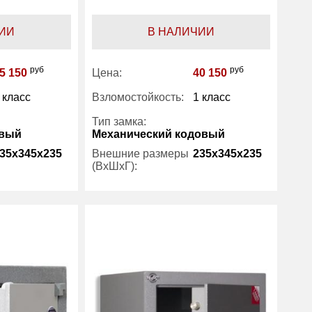
ИИ
В НАЛИЧИИ
руб
руб
5 150
Цена:
40 150
 класс
Взломостойкость:
1 класс
Тип замка:
овый
Механический кодовый
35x345x235
Внешние размеры
235x345x235
(ВхШхГ):
30
Вес (кг) :
30
8.30
Внутренний объем
8
(л):
Рипост
Производитель:
Рипост