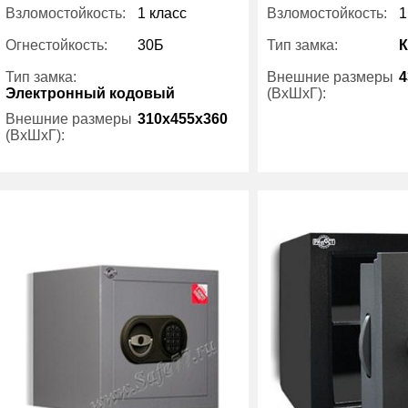
Взломостойкость:
1 класс
Взломостойкость:
1
Огнестойкость:
30Б
Тип замка:
Тип замка:
Внешние размеры
4
Электронный кодовый
(ВхШхГ):
Внешние размеры
310x455x360
(ВхШхГ):
Вес (кг) :
Внутренний объем
Вес (кг) :
55
(л):
Внутренний объем
26.60
Производитель:
(л):
Производитель:
Рипост