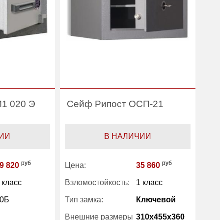
1 020 Э
Сейф Рипост ОСП-21
ИИ
В НАЛИЧИИ
руб
руб
9 820
Цена:
35 860
 класс
Взломостойкость:
1 класс
0Б
Тип замка:
Ключевой
Внешние размеры
310x455x360