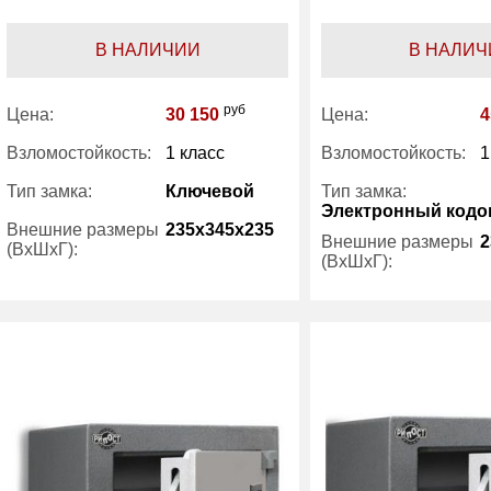
В НАЛИЧИИ
В НАЛИЧ
руб
Цена:
30 150
Цена:
4
Взломостойкость:
1 класс
Взломостойкость:
1
Тип замка:
Ключевой
Тип замка:
Электронный код
Внешние размеры
235x345x235
Внешние размеры
2
(ВхШхГ):
(ВхШхГ):
Вес (кг) :
30
Вес (кг) :
Внутренний объем
8.30
Внутренний объем
(л):
(л):
Производитель:
Рипост
Производитель: