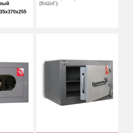
овый
(ВхШхГ):
35x370x255
Вес (кг) :
55
Внутренний объем
29
30
(л):
14.10
Производитель:
Рипост
Рипост