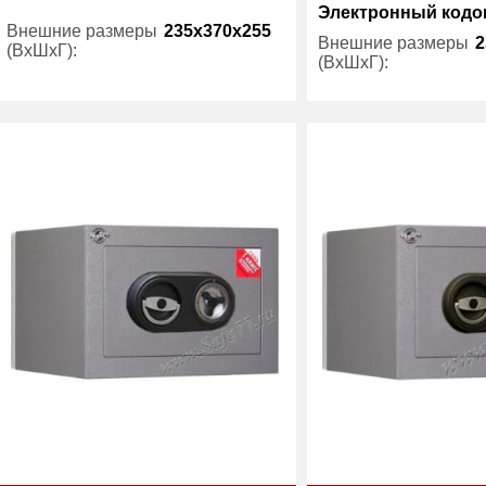
Электронный код
Внешние размеры
235x370x255
Внешние размеры
2
(ВхШхГ):
(ВхШхГ):
Вес (кг) :
30
Вес (кг) :
Внутренний объем
14.10
Внутренний объем
(л):
(л):
Производитель:
Рипост
Производитель: