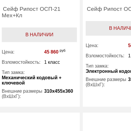
Сейф Рипост ОСП-21
Сейф Рипост ОС
Мех+Кл
В НАЛИЧ
В НАЛИЧИИ
Цена:
5
руб
Цена:
45 860
Взломостойкость:
1
Взломостойкость:
1 класс
Тип замка:
Электронный код
Тип замка:
Механический кодовый +
Внешние размеры
3
ключевой
(ВхШхГ):
Внешние размеры
310x455x360
(ВхШхГ):
Вес (кг) :
Внутренний объем
Вес (кг) :
55
(л):
Внутренний объем
29
Производитель:
(л):