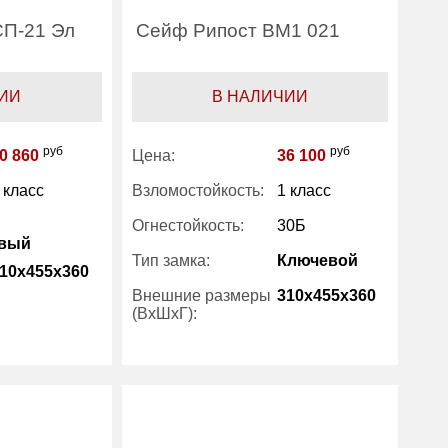
П-21 Эл
Сейф Рипост ВМ1 021
ИИ
В НАЛИЧИИ
руб
руб
0 860
Цена:
36 100
 класс
Взломостойкость:
1 класс
Огнестойкость:
30Б
овый
Тип замка:
Ключевой
10x455x360
Внешние размеры
310x455x360
(ВхШхГ):
55
Вес (кг) :
55
29
Внутренний объем
26.60
(л):
Рипост
Производитель:
Рипост