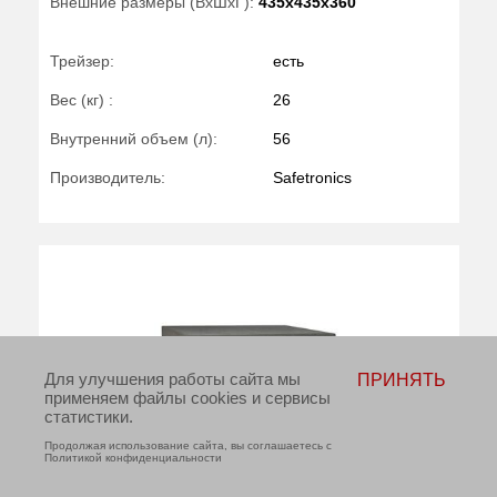
Внешние размеры (ВхШхГ):
435x435x360
Трейзер:
есть
Вес (кг) :
26
Внутренний объем (л):
56
Производитель:
Safetronics
Для улучшения работы сайта мы
ПРИНЯТЬ
применяем файлы cookies и сервисы
статистики.
Продолжая использование сайта, вы соглашаетесь с
Политикой конфиденциальности