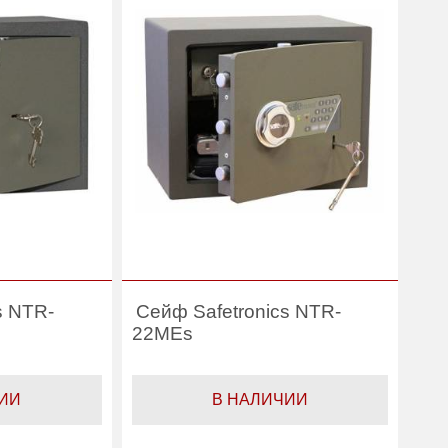
Производитель:
Safetronics
Safetronics
s NTR-
Сейф Safetronics NTR-
22MEs
ИИ
В НАЛИЧИИ