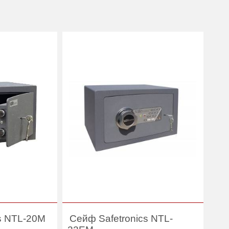
s NTL-20M
Сейф Safetronics NTL-