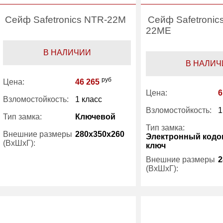
Сейф Safetronics NTR-22M
Сейф Safetronic
22ME
В НАЛИЧИИ
В НАЛИЧ
руб
Цена:
46 265
Цена:
6
Взломостойкость:
1 класс
Взломостойкость:
1
Тип замка:
Ключевой
Тип замка:
Внешние размеры
280x350x260
Электронный кодо
(ВхШхГ):
ключ
Внешние размеры
2
Вес (кг) :
32
(ВхШхГ):
Внутренний объем
14
Вес (кг) :
(л):
Производитель:
Safetronics
Внутренний объем
(л):