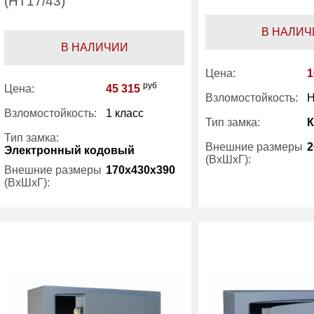
(НТ17/43)
В НАЛИЧ
В НАЛИЧИИ
Цена:
1
руб
Цена:
45 315
Взломостойкость:
H
Взломостойкость:
1 класс
Тип замка:
Тип замка:
Внешние размеры
2
Электронный кодовый
(ВхШхГ):
Внешние размеры
170x430x390
(ВхШхГ):
Вес (кг) :
Вес (кг) :
18
Внутренний объем
(л):
Внутренний объем
20
Производитель:
(л):
Производитель:
Safetronics