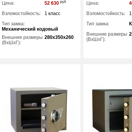
руб
Цена:
52 630
Цена:
4
Взломостойкость:
1 класс
Взломостойкость:
1
Тип замка:
Тип замка:
Механический кодовый
Внешние размеры
2
Внешние размеры
280x350x260
(ВхШхГ):
(ВхШхГ):
Вес (кг) :
Вес (кг) :
32
Внутренний объем
Внутренний объем
14
(л):
(л):
Производитель:
Производитель:
Safetronics