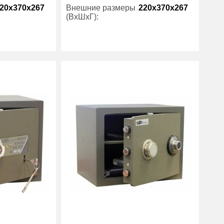
20x370x267
Внешние размеры
220x370x267
(ВхШхГ):
1
Количество полок
1
(шт):
11
Вес (кг) :
11
22
Внутренний объем
22
(л):
Safetronics
Производитель:
Safetronics