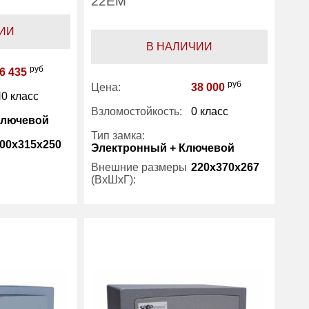
22EM
ИИ
В НАЛИЧИИ
руб
6 435
руб
Цена:
38 000
0 класс
Взломостойкость:
0 класс
Ключевой
Тип замка:
00x315x250
Электронный + Ключевой
Внешние размеры
220x370x267
(ВхШхГ):
7
Количество полок
1
25
(шт):
Трейзер:
есть
Safetronics
Вес (кг) :
11
Внутренний объем
22
(л):