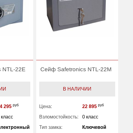
Производитель:
Safetronics
s NTL-22E
Сейф Safetronics NTL-22M
ИИ
В НАЛИЧИИ
руб
руб
4 295
Цена:
22 895
 класс
Взломостойкость:
0 класс
Электронный
Тип замка:
Ключевой