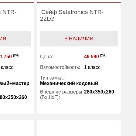
s NTR-
Сейф Safetronics NTR-
22LG
ИИ
В НАЛИЧИИ
руб
руб
1 750
Цена:
49 590
 класс
Взломостойкость:
1 класс
Тип замка:
вый+мастер
Механический кодовый
Внешние размеры
280x350x260
80x350x260
(ВхШхГ):
Вес (кг) :
32
32
Внутренний объем
14
14
(л):