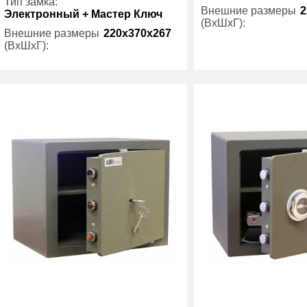
Тип замка:
Внешние размеры
2
Электронный + Мастер Ключ
(ВхШхГ):
Внешние размеры
220x370x267
(ВхШхГ):
Количество полок
(шт):
Количество полок
1
Вес (кг) :
(шт):
Трейзер:
есть
Внутренний объем
(л):
Вес (кг) :
11
Производитель:
Внутренний объем
22
(л):
Производитель:
Safetronics