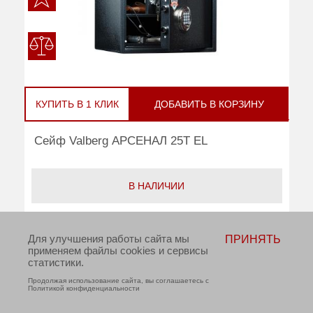
КУПИТЬ В 1 КЛИК
ДОБАВИТЬ В КОРЗИНУ
Сейф Valberg АРСЕНАЛ 25T EL
В НАЛИЧИИ
Звоните и уточняйте цену
Для улучшения работы сайта мы
ПРИНЯТЬ
применяем файлы cookies и сервисы
Тип замка:
электронный кодовый
статистики.
Внешние размеры (ВхШхГ):
250x340x280
Продолжая использование сайта, вы соглашаетесь с
Политикой конфиденциальности
Вес (кг):
18