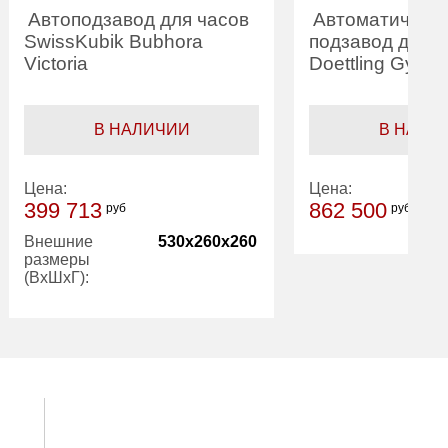
Автоподзавод для часов
Автоматическ
SwissKubik Bubhora
подзавод для ч
Victoria
Doettling Gyrow
В НАЛИЧИИ
В НАЛИ
Цена:
Цена:
399 713
862 500
руб
руб
Внешние
530x260x260
размеры
(ВхШхГ):
Вес (кг):
22.00