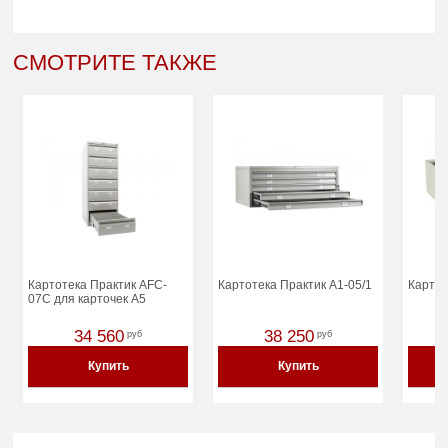
СМОТРИТЕ ТАКЖЕ
Картотека Практик AFC-
Картотека Практик A1-05/1
Картот
07C для карточек A5
34 560
38 250
руб
руб
Купить
Купить