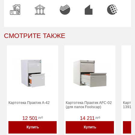
СМОТРИТЕ ТАКЖЕ
Картотека Практик А-42
Картотека Практик AFC-02
Картот
(для папок Foolscap)
1391/4
12 501
14 211
руб
руб
Купить
Купить