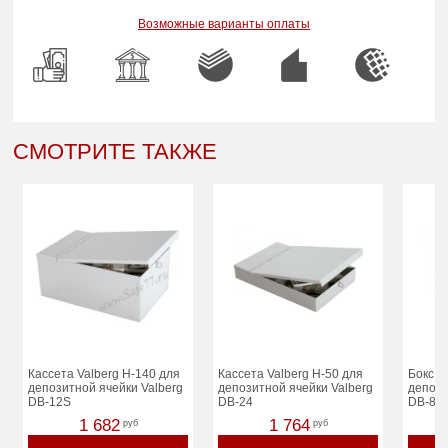
Возможные варианты оплаты
СМОТРИТЕ ТАКЖЕ
Кассета Valberg Н-140 для
Кассета Valberg Н-50 для
Бокс V
депозитной ячейки Valberg
депозитной ячейки Valberg
депози
DB-12S
DB-24
DB-8
1 682
1 764
руб
руб