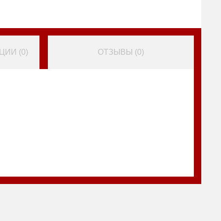
ИИ (
0
)
ОТЗЫВЫ (
0
)