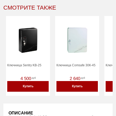
СМОТРИТЕ ТАКЖЕ
Ключница Sentry KB-25
Ключница Comsafe 30К-45
Ключни
4 500
2 640
руб
руб
Купить
Купить
ОПИСАНИЕ