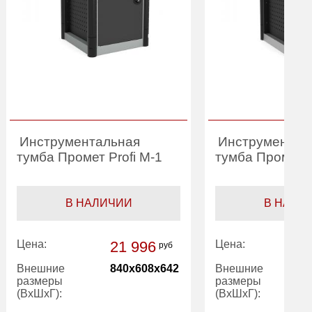
Инструментальная
Инструментал
тумба Промет Profi M-1
тумба Промет P
В НАЛИЧИИ
В НАЛИ
Цена:
21 996
Цена:
руб
Внешние
840x608x642
Внешние
размеры
размеры
(ВхШхГ):
(ВхШхГ):