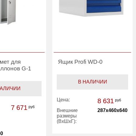
мет для
Ящик Profi WD-0
аллонов G-1
В НАЛИЧИИ
НАЛИЧИИ
Цена:
8 631
руб
7 671
руб
Внешние
287x460x640
размеры
(ВхШхГ):
50