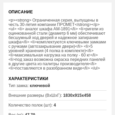
ОПИСАНИЕ
<p><strong> Ограниченная серия, выпущены в
честь 30-летия компании ПРОМЕТ</strong></p>
<ul> <li> аналог шкафа АМ-1891</li> <li>ригели из
оцинкованной стали (диаметр 6 мм) обеспечивают
бесшумный ход дверей и надежное запирание
шкафа</li> <li>комплектуются ключевыми замками
с ручками (автозакрывание двери)</li> <li>5
уровней хранения (4 полка в комплекте)</li>
<li>максимальная нагрузка на полку - 60 кг</li>
<li>под заказ возможна окраска передних панелей
в другие цвета из палитры производителя</li>
<li>поставляются в разобранном виде</li> </ul>
ХАРАКТЕРИСТИКИ
Тип замка:
ключевой
Внешние размеры (ВхШхГ):
1830x915x458
Количество полок (шт):
4
Вес (кг):
47.70