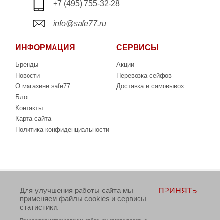
+7 (495) 755-32-28
info@safe77.ru
ИНФОРМАЦИЯ
СЕРВИСЫ
Бренды
Акции
Новости
Перевозка сейфов
О магазине safe77
Доставка и самовывоз
Блог
Контакты
Карта сайта
Политика конфиденциальности
Copyright © 2006-2026. Интернет-магазин сейфов
Для улучшения работы сайта мы
ПРИНЯТЬ
www.safe77.ru
применяем файлы cookies и сервисы
статистики.
Данный интернет-сайт носит исключительно информационный
характер и ни при каких условиях не является публичной офертой,
определяемой положениями Статьи 437 (2) Гражданского кодекса
Продолжая использование сайта, вы соглашаетесь с