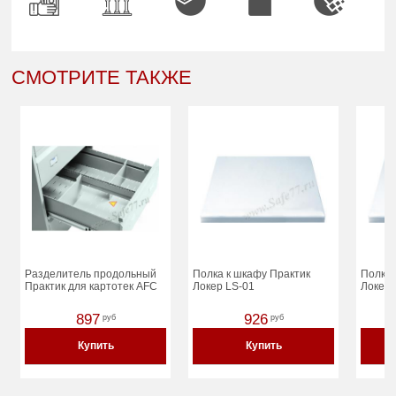
СМОТРИТЕ ТАКЖЕ
Разделитель продольный
Полка к шкафу Практик
Полка 
Практик для картотек AFC
Локер LS-01
Локер 
897
926
руб
руб
Купить
Купить