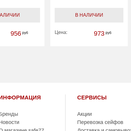
НАЛИЧИИ
В НАЛИЧИИ
956
Цена:
973
руб
руб
1
Количество
1
полок (шт):
ИНФОРМАЦИЯ
СЕРВИСЫ
Бренды
Акции
Новости
Перевозка сейфов
О магазине safe77
Доставка и самовыво