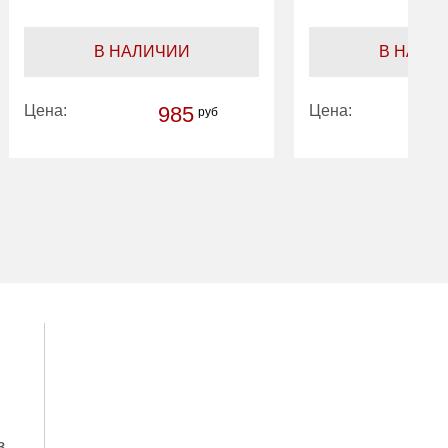
В НАЛИЧИИ
В НАЛИ
Цена:
985
Цена:
руб
Количество
2
Количество
полок (шт):
полок (шт):
з