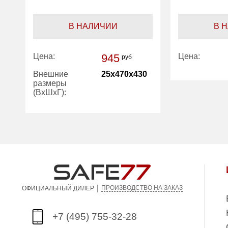
В НАЛИЧИИ
В 
Цена:
945
Цена:
руб
Внешние
25x470x430
размеры
Количество
(ВхШхГ):
полок (шт):
Вес (кг):
1.78
|
ПРОИЗВОДСТВО НА ЗАКАЗ
ОФИЦИАЛЬНЫЙ ДИЛЕР
+7 (495) 755-32-28