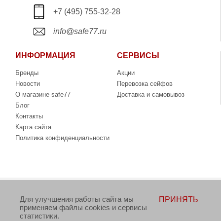
+7 (495) 755-32-28
info@safe77.ru
ИНФОРМАЦИЯ
СЕРВИСЫ
Бренды
Акции
Новости
Перевозка сейфов
О магазине safe77
Доставка и самовывоз
Блог
Контакты
Карта сайта
Политика конфиденциальности
Copyright © 2006-2026. Интернет-магазин сейфов
Для улучшения работы сайта мы
ПРИНЯТЬ
www.safe77.ru
применяем файлы cookies и сервисы
статистики.
Данный интернет-сайт носит исключительно информационный