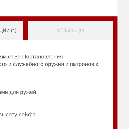
ИИ (
4
)
ОТЗЫВЫ (
0
)
ям ст.59 Постановления
го и служебного оружия и патронов к
ами для ружей
 высоту сейфа