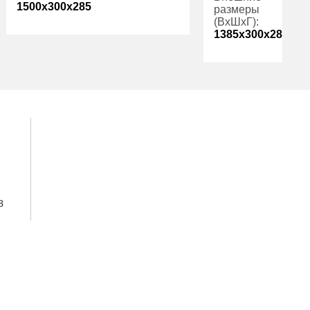
1500x300x285
размеры
(ВхШхГ):
1385x300x285
Вес (кг):
24.00
Внутренний
116.00
Вес (кг):
объем (л):
Внутренний
Гарантия:
1 год
объем (л):
Производитель:
ПРОМЕТ
Гарантия:
Производитель:
з