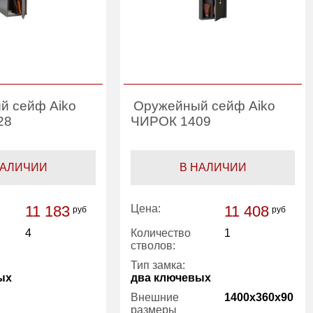
й сейф Aiko
Оружейный сейф Aiko
28
ЧИРОК 1409
НАЛИЧИИ
В НАЛИЧИИ
11 183
Цена:
11 408
руб
руб
4
Количество
1
стволов:
Тип замка:
ых
два ключевых
Внешние
1400x360x90
размеры