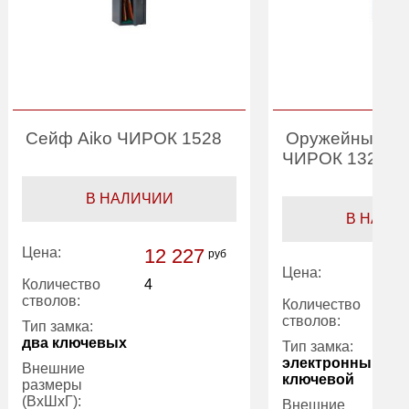
Сейф Aiko ЧИРОК 1528
Оружейный се
ЧИРОК 1328 E
В НАЛИЧИИ
В НАЛИ
Цена:
12 227
руб
Цена:
Количество
4
стволов:
Количество
стволов:
Тип замка:
два ключевых
Тип замка:
электронный ко
Внешние
ключевой
размеры
(ВхШхГ):
Внешние