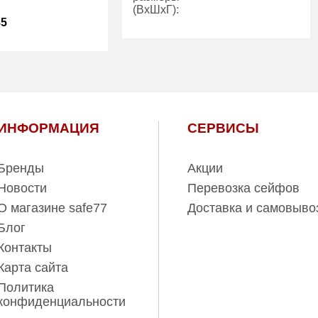
(ВхШхГ):
85
Количество
6
23.00
полок (шт):
Вес (кг):
13.50
107.00
Внутренний
34.00
1 год
объем (л):
ИНФОРМАЦИЯ
СЕРВИСЫ
Гарантия:
1 год
ль:
ПРОМЕТ
Производитель:
ПРОМЕТ
Бренды
Акции
Новости
Перевозка сейфов
О магазине safe77
Доставка и самовыво
Блог
Контакты
Карта сайта
Политика
конфиденциальности