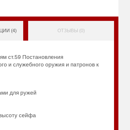
ИИ (
4
)
ОТЗЫВЫ (
0
)
ям ст.59 Постановления
го и служебного оружия и патронов к
ами для ружей
 высоту сейфа