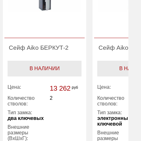
Сейф Aiko БЕРКУТ-2
Сейф Aiko БЕ
В НАЛИЧИИ
В НАЛИ
Цена:
13 262
Цена:
руб
Количество
2
Количество
стволов:
стволов:
Тип замка:
Тип замка:
два ключевых
электронный ко
ключевой
Внешние
размеры
Внешние
(ВхШхГ):
размеры