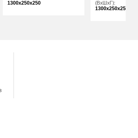
1300x250x250
(ВхШхГ):
1300x250x250
Вес (кг):
24.00
Вес (кг):
Внутренний
56.00
объем (л):
Внутренний
объем (л):
Гарантия:
1 год
Гарантия:
з