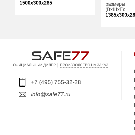
1500x300x285
размеры
(ВхШхГ):
1385x300x2
Вес (кг):
24.00
Внутренний
116.00
Вес (кг):
объем (л):
Внутренний
Гарантия:
1 год
объем (л):
Производитель:
ПРОМЕТ
Гарантия:
|
Производите
ПРОИЗВОДСТВО НА ЗАКАЗ
ОФИЦИАЛЬНЫЙ ДИЛЕР
+7 (495) 755-32-28
info@safe77.ru