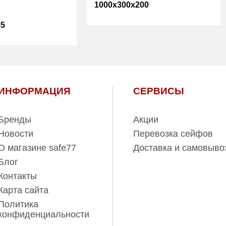
1000x300x200
85
Вес (кг):
23.00
Внутренний
33.00
23.00
объем (л):
107.00
Гарантия:
1 год
ИНФОРМАЦИЯ
СЕРВИСЫ
1 год
ль:
ПРОМЕТ
Бренды
Акции
Новости
Перевозка сейфов
О магазине safe77
Доставка и самовыво
Блог
Контакты
Карта сайта
Политика
конфиденциальности