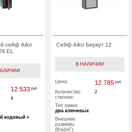
й сейф Aiko
Сейф Aiko Беркут 12
28 EL
В НАЛИЧИИ
НАЛИЧИИ
Цена:
12 785
руб
12 533
руб
Количество
2
стволов:
4
Тип замка:
два ключевых
й кодовый +
Внешние
размеры
(ВхШхГ):