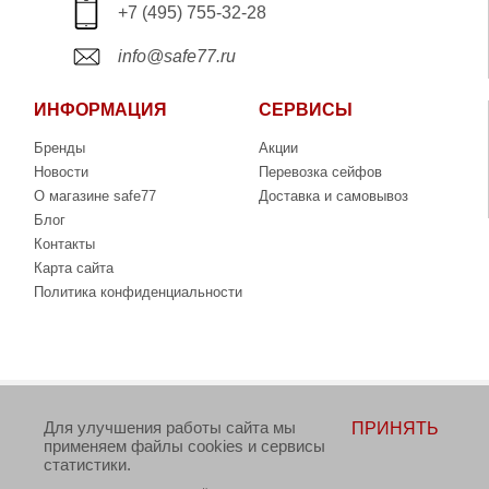
+7 (495) 755-32-28
info@safe77.ru
ИНФОРМАЦИЯ
СЕРВИСЫ
Бренды
Акции
Новости
Перевозка сейфов
О магазине safe77
Доставка и самовывоз
Блог
Контакты
Карта сайта
Политика конфиденциальности
Copyright © 2006-2026. Интернет-магазин сейфов
Для улучшения работы сайта мы
ПРИНЯТЬ
www.safe77.ru
применяем файлы cookies и сервисы
статистики.
Данный интернет-сайт носит исключительно информационный
характер и ни при каких условиях не является публичной офертой,