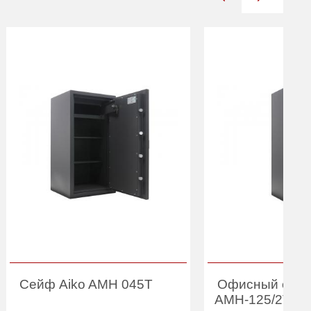
Сейф Aiko AMH 045T
Офисный сейф
AMH-125/2T (2