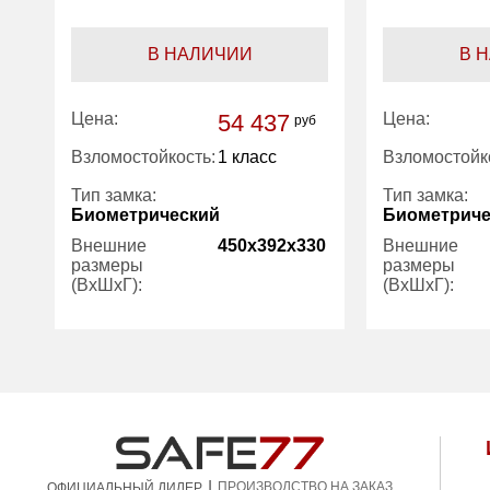
В НАЛИЧИИ
В 
Цена:
54 437
Цена:
руб
Взломостойкость:
1 класс
Взломостойк
Тип замка:
Тип замка:
Биометрический
Биометриче
Внешние
450x392x330
Внешние
размеры
размеры
(ВхШхГ):
(ВхШхГ):
Количество
1
Количество
полок (шт):
полок (шт):
Трейзер:
есть
Трейзер:
Вес (кг):
40.00
Вес (кг):
Внутренний
23.00
Гарантия:
|
объем (л):
ПРОИЗВОДСТВО НА ЗАКАЗ
ОФИЦИАЛЬНЫЙ ДИЛЕР