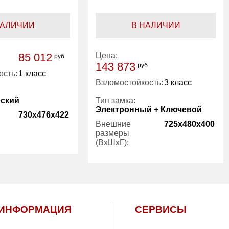
НАЛИЧИИ
В НАЛИЧИИ
85 012
Цена:
руб
143 873
руб
ость:
1 класс
Взломостойкость:
3 класс
ский
Тип замка:
Электронный + Ключевой
730x476x422
Внешние
725x480x400
размеры
(ВхШхГ):
1
Количество
1
полок (шт):
есть
Вес (кг):
107.00
98.00
ИНФОРМАЦИЯ
СЕРВИСЫ
1 год