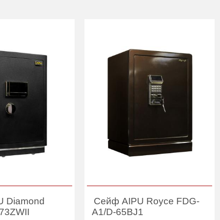
U Diamond
Сейф AIPU Royce FDG-
73ZWII
A1/D-65BJ1