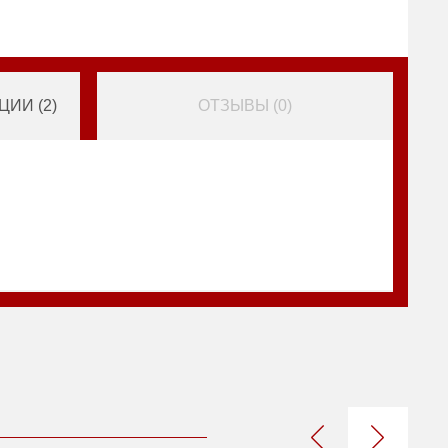
ИИ (
2
)
ОТЗЫВЫ (
0
)