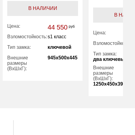
В НАЛИЧИИ
В НАЛИ
Цена:
44 550
руб
Цена:
Взломостойкость:
s1 класс
Взломостойкость:
Тип замка:
ключевой
Тип замка:
Внешние
945x500x445
два ключевых
размеры
Внешние
(ВхШхГ):
размеры
(ВхШхГ):
Количество
2
1250x450x395
полок (шт):
Вес (кг):
228.00
Количество
полок (шт):
Внутренний
73.00
Вес (кг):
объем (л):
Гарантия:
1 год
Внутренний
объем (л):