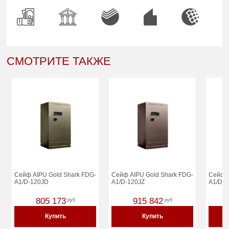
СМОТРИТЕ ТАКЖЕ
Сейф AIPU Gold Shark FDG-
Сейф AIPU Gold Shark FDG-
Сейф A
A1/D-120JD
A1/D-120JZ
A1/D-1
805 173
915 842
руб
руб
Купить
Купить