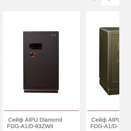
Сейф AIPU Diamond
Сейф AIPU Gol
FDG-A1/D-93ZWII
FDG-A1/D-75J