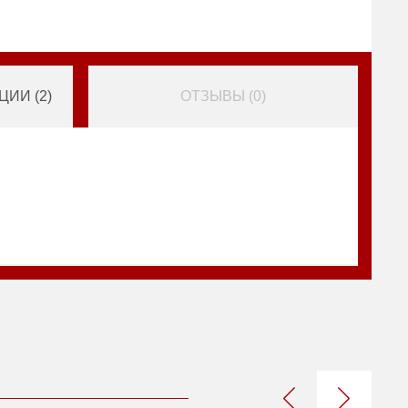
ИИ (
2
)
ОТЗЫВЫ (
0
)