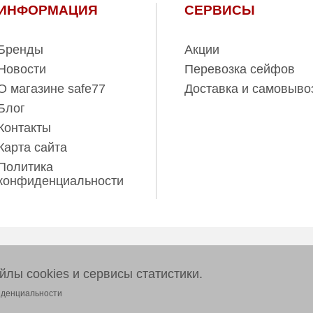
ИНФОРМАЦИЯ
СЕРВИСЫ
Бренды
Акции
Новости
Перевозка сейфов
О магазине safe77
Доставка и самовыво
Блог
Контакты
Карта сайта
Политика
конфиденциальности
ов www.safe77.ru
лы cookies и сервисы статистики.
тер и ни при каких условиях
 437 (2) Гражданского кодекса
иденциальности