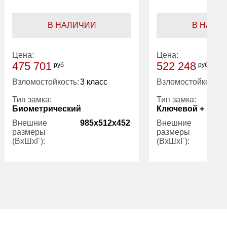
В НАЛИЧИИ
В НАЛИ
Цена:
Цена:
475 701
522 248
руб
руб
Взломостойкость:
3 класс
Взломостойкость:
Тип замка:
Тип замка:
Биометрический
Ключевой + Био
Внешние
985x512x452
Внешние
размеры
размеры
(ВхШхГ):
(ВхШхГ):
Количество
2
Количество
полок (шт):
полок (шт):
Вес (кг):
129.00
Вес (кг):