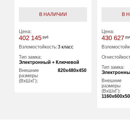
В НАЛИЧИИ
В 
Цена:
Цена:
402 145
430 627
руб
ру
Взломостойкость:
3 класс
Взломостойк
Тип замка:
Огнестойкост
Электронный + Ключевой
Тип замка:
Внешние
820x480x450
Электронны
размеры
Внешние
(ВхШхГ):
размеры
(ВхШхГ):
Количество
1
1160x600x5
полок (шт):
Вес (кг):
125.00
Количество
полок (шт):
Вес (кг):