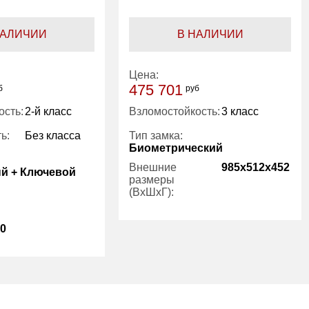
НАЛИЧИИ
В НАЛИЧИИ
Цена:
475 701
б
руб
ость:
2-й класс
Взломостойкость:
3 класс
ь:
Без класса
Тип замка:
Биометрический
Внешние
985x512x452
й + Ключевой
размеры
(ВхШхГ):
Количество
2
00
полок (шт):
Вес (кг):
129.00
2
191.00