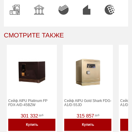
СМОТРИТЕ ТАКЖЕ
Сейф AIPU Platinum FP
Сейф AIPU Gold Shark FDG-
Сейф 
FDX-A/D-45BZW
A1/D-55JD
A1/D-6
301 332
315 857
руб
руб
Купить
Купить