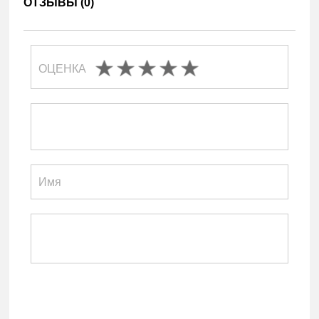
ОТЗЫВЫ (
0
)
ОЦЕНКА