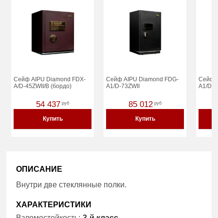
Сейф AIPU Diamond FDX-
Сейф AIPU Diamond FDG-
Сейф 
A/D-45ZWII/B (бордо)
A1/D-73ZWII
A1/D-
54 437
85 012
руб
руб
Купить
Купить
ОПИСАНИЕ
Внутри две стеклянные полки.
ХАРАКТЕРИСТИКИ
Взломостойкость:
3-й класс