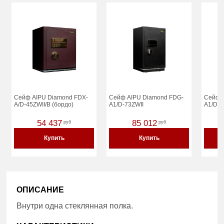
Сейф AIPU Diamond FDX-
Сейф AIPU Diamond FDG-
Сейф 
A/D-45ZWII/B (бордо)
A1/D-73ZWII
A1/D-
54 437
85 012
руб
руб
Купить
Купить
ОПИСАНИЕ
Внутри одна стеклянная полка.