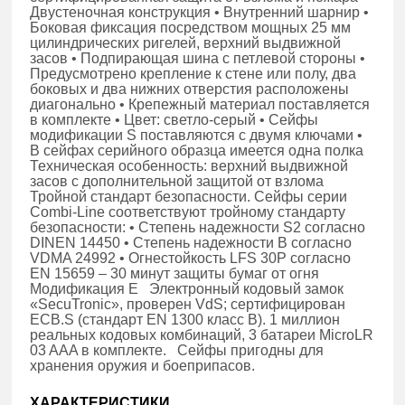
Двустеночная конструкция • Внутренний шарнир •
Боковая фиксация посредством мощных 25 мм
цилиндрических ригелей, верхний выдвижной
засов • Подпирающая шина с петлевой стороны •
Предусмотрено крепление к стене или полу, два
боковых и два нижних отверстия расположены
диагонально • Крепежный материал поставляется
в комплекте • Цвет: светло-серый • Сейфы
модификации S поставляются с двумя ключами •
В сейфах серийного образца имеется одна полка
Техническая особенность: верхний выдвижной
засов с дополнительной защитой от взлома
Тройной стандарт безопасности. Сейфы серии
Combi-Line соответствуют тройному стандарту
безопасности: • Степень надежности S2 согласно
DINEN 14450 • Степень надежности В согласно
VDMA 24992 • Огнестойкость LFS 30P согласно
EN 15659 – 30 минут защиты бумаг от огня
Модификация E Электронный кодовый замок
«SecuTronic», проверен VdS; сертифицирован
ECB.S (стандарт EN 1300 класс B). 1 миллион
реальных кодовых комбинаций, 3 батареи MicroLR
03 AAA в комплекте. Сейфы пригодны для
хранения оружия и боеприпасов.
ХАРАКТЕРИСТИКИ