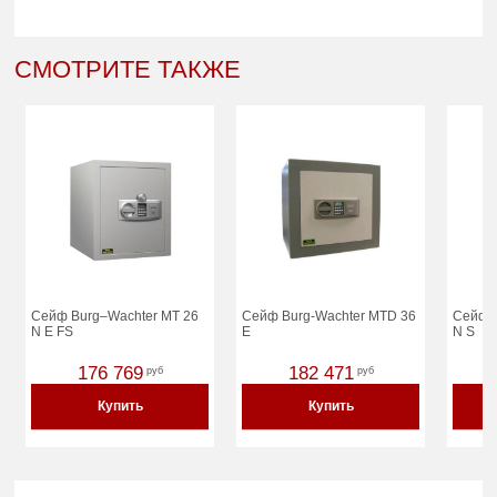
СМОТРИТЕ ТАКЖЕ
Сейф Burg–Wachter MT 26
Сейф Burg-Wachter MTD 36
Сейф B
N E FS
E
N S
176 769
182 471
руб
руб
Купить
Купить