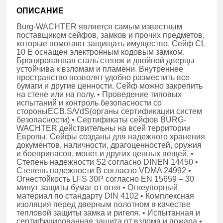
ОПИСАНИЕ
Burg-WACHTER является самым известным
поставщиком сейфов, замков и прочих предметов,
которые помогают защищать имущество. Сейф CL
10 E оснащен электронным кодовым замком.
Бронированная сталь стенок и двойной дверцы
устойчива к взломам и пламени. Внутреннее
пространство позволят удобно разместить все
бумаги и другие ценности. Сейф можно закрепить
на стене или на полу. • Проведение типовых
испытаний и контроль безопасности со
стороныECB.S/VdS(органы сертификации систем
безопасности) • Сертификаты сейфов BURG-
WACHTER действительны на всей территории
Европы. Сейфы созданы для надежного хранения
документов, наличности, драгоценностей, оружия
и боеприпасов, монет и других ценных вещей. •
Степень надежности S2 согласно DINEN 14450 •
Степень надежности В согласно VDMA 24992 •
Огнестойкость LFS 30P согласно EN 15659 – 30
минут защиты бумаг от огня • Огнеупорный
материал по стандарту DIN 4102 • Комплексная
изоляция перед дверным полотном в качестве
тепловой защиты замка и ригеля. • Испытанная и
сертифицированная защита от взлома и пожара •