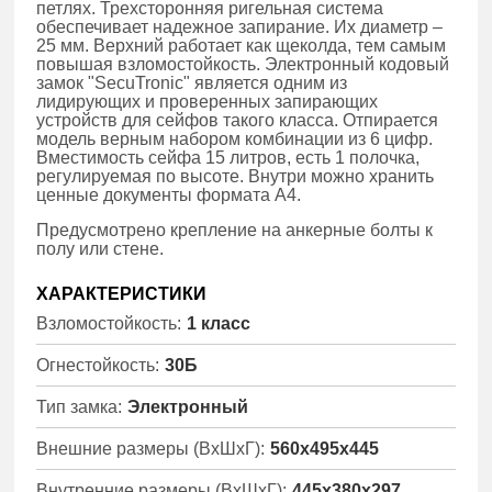
петлях. Трехсторонняя ригельная система
обеспечивает надежное запирание. Их диаметр –
25 мм. Bepxний paботает как щеколда, тем самым
повышая взломостойкость. Электронный кодовый
замок "SecuTronic" является одним из
лидирующих и проверенных запирающих
устройств для сейфов такого класса. Отпирается
модель верным набором комбинации из 6 цифр.
Вместимость сейфа 15 литров, есть 1 полочка,
регулируемая по высоте. Внутри можно хранить
ценные документы формата A4.
Предycмотрено кpeпление на анкерные болты к
полy или стене.
ХАРАКТЕРИСТИКИ
Взломостойкость:
1 класс
Огнестойкость:
30Б
Тип замка:
Электронный
Внешние размеры (ВхШхГ):
560x495x445
Внутренние размеры (ВхШхГ):
445x380x297