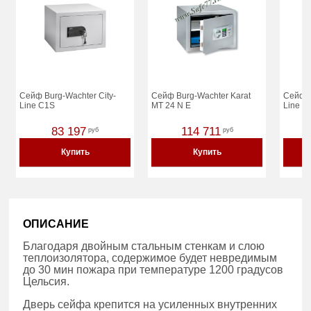
Сейф Burg-Wachter City-
Сейф Burg-Wachter Karat
Сейф B
Line C1S
MT 24 N E
Line C
83 197
114 711
руб
руб
Купить
Купить
ОПИСАНИЕ
Благодаря двойным стальным стенкам и слою
теплоизолятора, содержимое будет невредимым
до 30 мин пожара при температуре 1200 градусов
Цельсия.
Дверь сейфа крепится на усиленных внутренних