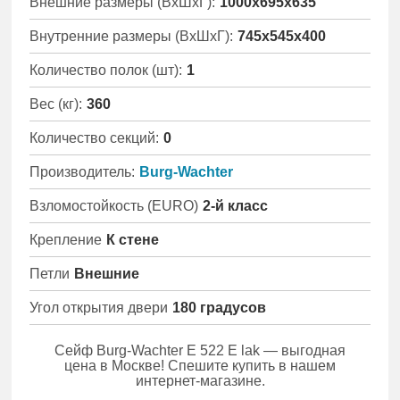
Внешние размеры (ВхШхГ):
1000x695x635
Внутренние размеры (ВхШхГ):
745x545x400
Количество полок (шт):
1
Вес (кг):
360
Количество секций:
0
Производитель:
Burg-Wachter
Взломостойкость (EURO)
2-й класс
Крепление
К стене
Петли
Внешние
Угол открытия двери
180 градусов
Сейф Burg-Wachter E 522 E lak — выгодная
цена в Москве! Спешите купить в нашем
интернет-магазине.