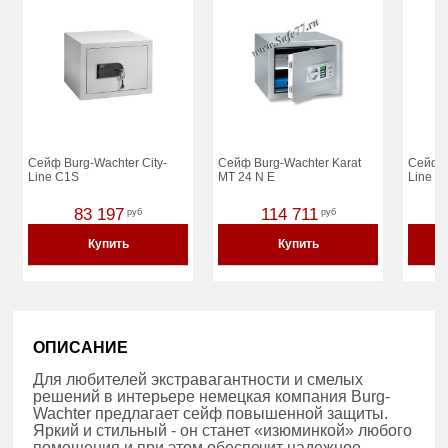
Сейф Burg-Wachter City-
Сейф Burg-Wachter Karat
Сейф B
Line C1S
MT 24 N E
Line C
83 197
114 711
руб
руб
Купить
Купить
ОПИСАНИЕ
Для любителей экстравагантности и смелых
решений в интерьере немецкая компания Burg-
Wachter предлагает сейф повышенной защиты.
Яркий и стильный - он станет «изюминкой» любого
помещения и при этом обеспечит надежное