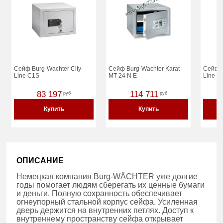
Сейф Burg-Wachter City-
Сейф Burg-Wachter Karat
Сейф B
Line C1S
MT 24 N E
Line C
83 197
114 711
руб
руб
Купить
Купить
ОПИСАНИЕ
Немецкая компания Burg-WÄCHTER уже долгие
годы помогает людям сберегать их ценные бумаги
и деньги. Полную сохранность обеспечивает
огнеупорный стальной корпус сейфа. Усиленная
дверь держится на внутренних петлях. Доступ к
внутреннему пространству сейфа открывает