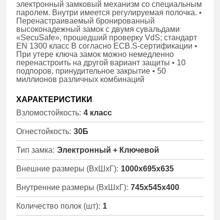
электронный замковый механизм со специальным
паролем. Внутри имеется регулируемая полочка. •
Перенастраиваемый бронированный
высоконадежный замок с двумя сувальдами
«SecuSafe», прошедший проверку VdS; стандарт
EN 1300 класс B согласно ECB.S-сертификации •
При утере ключа замок можно немедленно
перенастроить на другой вариант защиты • 10
подпоров, принудительное закрытие • 50
миллионов различных комбинаций
ХАРАКТЕРИСТИКИ
Взломостойкость:
4 класс
Огнестойкость:
30Б
Тип замка:
Электронный + Ключевой
Внешние размеры (ВхШхГ):
1000x695x635
Внутренние размеры (ВхШхГ):
745x545x400
Количество полок (шт):
1