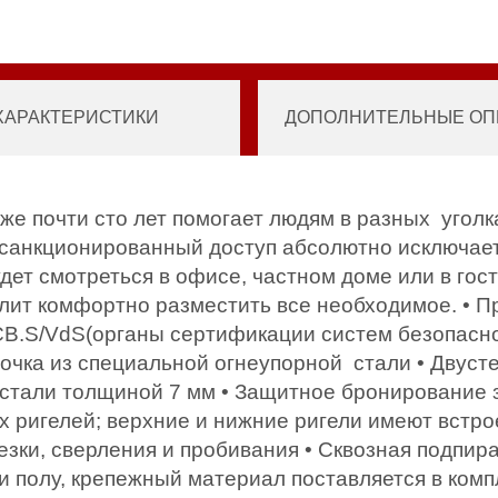
ХАРАКТЕРИСТИКИ
ДОПОЛНИТЕЛЬНЫЕ ОПЦ
е почти сто лет помогает людям в разных угол
Несанкционированный доступ абсолютно исключа
дет смотреться в офисе, частном доме или в гос
олит комфортно разместить все необходимое. • 
B.S/VdS(органы сертификации систем безопаснос
очка из специальной огнеупорной стали • Двуст
стали толщиной 7 мм • Защитное бронирование 
 ригелей; верхние и нижние ригели имеют встр
езки, сверления и пробивания • Сквозная подпир
и полу, крепежный материал поставляется в ком