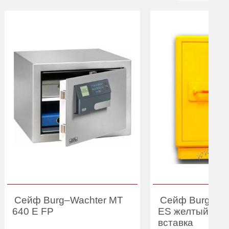
Сейф Burg–Wachter MT
Сейф Burg-Wac
640 E FP
ES желтый LU
вставка