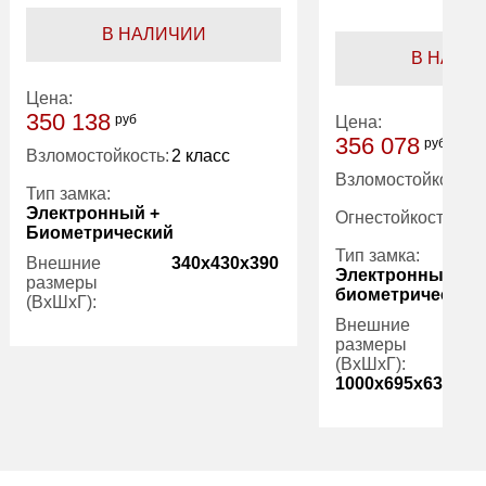
В НАЛИЧИИ
В НАЛИ
Цена:
350 138
руб
Цена:
356 078
руб
Взломостойкость:
2 класс
Взломостойкость:
Тип замка:
Электронный +
Огнестойкость:
Биометрический
Тип замка:
Внешние
340x430x390
Электронный ко
размеры
биометрический 
(ВхШхГ):
Внешние
размеры
Вес (кг):
43.00
(ВхШхГ):
1000x695x635
Вес (кг):
Внутренний