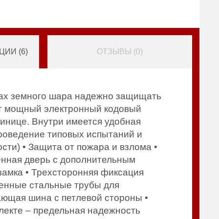
ИИ (
6
)
ОТЗЫВЫ (
0
)
ках земного шара надежно защищать
ет мощный электронный кодовый
тинице. Внутри имеется удобная
Проведение типовых испытаний и
ти) • Защита от пожара и взлома •
енная дверь с дополнительным
замка • Трехсторонняя фиксация
оенные стальные трубы для
ающая шина с петлевой стороны •
плекте – предельная надежность