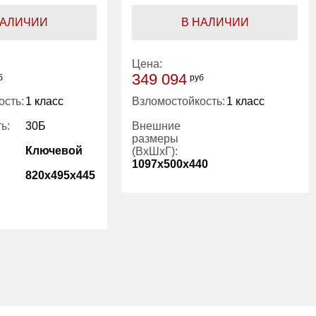
НАЛИЧИИ
В НАЛИЧИИ
Цена:
349 094
б
руб
ость:
1 класс
Взломостойкость:
1 класс
ь:
30Б
Внешние
размеры
Ключевой
(ВхШхГ):
1097x500x440
820x495x445
Вес (кг):
235.00
111.00