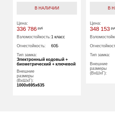
В НАЛИЧИИ
В 
Цена:
Цена:
336 786
348 153
руб
ру
Взломостойкость:
1 класс
Взломостойк
Огнестойкость:
60Б
Огнестойкост
Тип замка:
Тип замка:
Электронный кодовый +
Внешние
биометрический + ключевой
размеры
Внешние
(ВхШхГ):
размеры
(ВхШхГ):
1000x695x635
Вес (кг):
Количество
2
полок (шт):
Вес (кг):
220.00