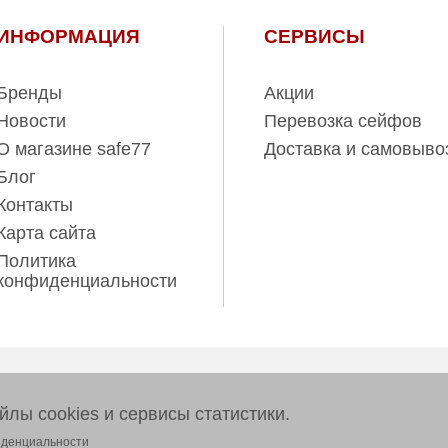
ИНФОРМАЦИЯ
СЕРВИСЫ
Бренды
Акции
Новости
Перевозка сейфов
О магазине safe77
Доставка и самовыво
Блог
Контакты
Карта сайта
Политика
конфиденциальности
ов www.safe77.ru
лы cookies и сервисы статистики.
тер и ни при каких условиях
 437 (2) Гражданского кодекса
иденциальности