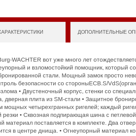
ХАРАКТЕРИСТИКИ
ДОПОЛНИТЕЛЬНЫЕ ОПЦ
Burg-WACHTER вот уже много лет отождествляетс
еупорный и взломостойкий помощник, который со
бронированной стали. Мощный замок просто нево
нтроль безопасности со стороныECB.S/VdS(орга
 взлома • Двустеночный корпус, стенки со специ
, дверная плита из SM-стали • Защитное бронир
м мощных четырехгранных ригелей; каждый риге
й резки • Сквозная подпирающая шина с петлево
ый материал поставляется в комплекте. Два отв
ится в центре днища. • Огнеупорный материал ко