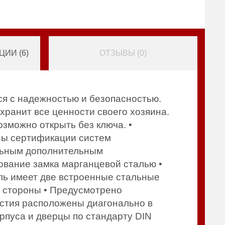
ИИ (
6
)
ОТЗЫВЫ (
0
)
я с надежностью и безопасностью.
хранит все ценности своего хозяина.
зможно открыть без ключа. •
ны сертификации систем
альным дополнительным
ование замка марганцевой сталью •
ль имеет две встроенные стальные
й стороны • Предусмотрено
ерстия расположены диагонально в
рпуса и дверцы по стандарту DIN