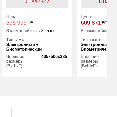
В НАЛИЧИИ
В НАЛИ
Цена:
Цена:
595 999
609 871
руб
руб
Взломостойкость:
3 класс
Взломостойкость:
Тип замка:
Тип замка:
Электронный +
Электронный +
Биометрический
Биометрический
Внешние
465x500x385
Внешние
размеры
размеры
(ВхШхГ):
(ВхШхГ):
Количество
1
Количество
полок (шт):
полок (шт):
Вес (кг):
61.00
Вес (кг):