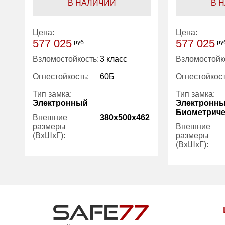
В НАЛИЧИИ
В 
Цена:
Цена:
577 025
577 025
руб
ру
Взломостойкость:
3 класс
Взломостойк
Огнестойкость:
60Б
Огнестойкост
Тип замка:
Тип замка:
Электронный
Электронны
Биометриче
Внешние
380x500x462
размеры
Внешние
(ВхШхГ):
размеры
(ВхШхГ):
Количество
1
полок (шт):
Вес (кг):
Вес (кг):
112.00