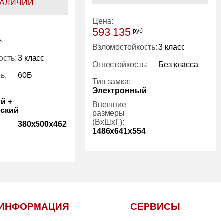
НАЛИЧИИ
Цена:
593 135
руб
б
Взломостойкость:
3 класс
ость:
3 класс
Огнестойкость:
Без класса
ь:
60Б
Тип замка:
Электронный
й +
Внешние
ский
размеры
(ВхШхГ):
380x500x462
1486x641x554
Вес (кг):
265.00
112.00
ИНФОРМАЦИЯ
СЕРВИСЫ