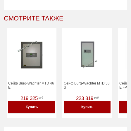
СМОТРИТЕ ТАКЖЕ
Сейф Burg-Wachter MTD 46
Сейф Burg-Wachter MTD 38
Сейф B
E
S
E FP
219 325
223 819
руб
руб
Купить
Купить