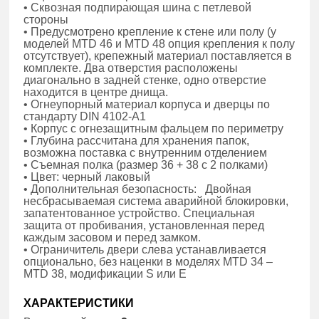
• Сквозная подпирающая шина с петлевой
стороны
• Предусмотрено крепление к стене или полу (у
моделей MTD 46 и MTD 48 опция крепления к полу
отсутствует), крепежный материал поставляется в
комплекте. Два отверстия расположены
диагонально в задней стенке, одно отверстие
находится в центре днища.
• Огнеупорный материал корпуса и дверцы по
стандарту DIN 4102-A1
• Корпус с огнезащитным фальцем по периметру
• Глубина рассчитана для хранения папок,
возможна поставка с внутренним отделением
• Съемная полка (размер 36 + 38 с 2 полками)
• Цвет: черный лаковый
• Дополнительная безопасность: Двойная
несбрасываемая система аварийной блокировки,
запатентованное устройство. Специальная
защита от пробивания, установленная перед
каждым засовом и перед замком.
• Ограничитель двери слева устанавливается
опционально, без наценки в моделях MTD 34 –
MTD 38, модификации S или E
ХАРАКТЕРИСТИКИ