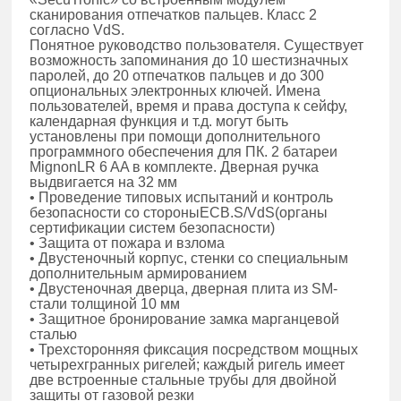
сканирования отпечатков пальцев. Класс 2
согласно VdS.
Понятное руководство пользователя. Существует
возможность запоминания до 10 шестизначных
паролей, до 20 отпечатков пальцев и до 300
опциональных электронных ключей. Имена
пользователей, время и права доступа к сейфу,
календарная функция и т.д. могут быть
установлены при помощи дополнительного
программного обеспечения для ПК. 2 батареи
MignonLR 6 AA в комплекте. Дверная ручка
выдвигается на 32 мм
• Проведение типовых испытаний и контроль
безопасности со стороныECB.S/VdS(органы
сертификации систем безопасности)
• Защита от пожара и взлома
• Двустеночный корпус, стенки со специальным
дополнительным армированием
• Двустеночная дверца, дверная плита из SM-
стали толщиной 10 мм
• Защитное бронирование замка марганцевой
сталью
• Трехсторонняя фиксация посредством мощных
четырехгранных ригелей; каждый ригель имеет
две встроенные стальные трубы для двойной
защиты от газовой резки