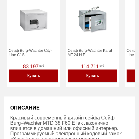
Сейф Burg-Wachter City-
Сейф Burg-Wachter Karat
Сейф B
Line C1S
MT 24 N E
Line C
83 197
114 711
руб
руб
Купить
Купить
ОПИСАНИЕ
Красивый современный дизайн сейфа Сейф
Burg–Wachter MTD 38 F60 E lak лаконично
впишется в домашний или офисный интерьер.
Программируемый электронный кодовый замок
«SecuTronic» со встроенным модулем