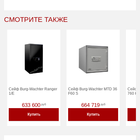
СМОТРИТЕ ТАКЖЕ
Сейф Burg-Wachter Ranger
Сейф Burg-Wachter MTD 36
Сейф 
1/E
F60 S
760 K
633 600
664 719
руб
руб
Купить
Купить