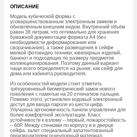
ОПИСАНИЕ
Модель кубической формы с
усовершенствованным электронным замком и
обновлённым внешним видом. Внутренний объём
равен 38 литрам, что оптимально для хранения
бумажной документации формата А4 (без
необходимости деформирования или
сворачивания), а также размещения в сейфе
мелкой фотовидео техники, ювелирных изделий,
банкнот и подходящих по размеру предметов
коллекционирования. Поэтому данный вариант
чаще всего определяется на рынке, как сейф для
дома или кабинета руководителя.
Из особенностей модели стоит отметить
трёхуровневый биометрический замок нового
поколения с памятью на 20 отпечатков пальцев.
Помимо этого, установлен кодовый электронный
доступ для ввода пароля из шести цифр.
Улучшена эргономичность панели управления для
более комфортной эксплуатации. Класс
устойчивости к взлому – первый, пожаростойкость
– 60Р. Между стенками по корпусу и в дверце
сейфа, залит специальный запатентованный
производителем огнеупорный материал,