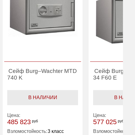
Сейф Burg–Wachter MTD
Сейф Burg-Wa
740 K
34 F60 E
В НАЛИЧИИ
В НАЛИ
Цена:
Цена:
485 823
577 025
руб
руб
Взломостойкость:
3 класс
Взломостойкость: