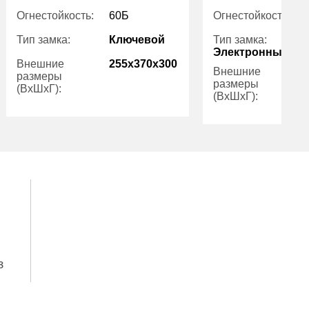
Огнестойкость:
60Б
Огнестойкость:
Тип замка:
Ключевой
Тип замка:
Электронный
Внешние
255x370x300
Внешние
размеры
размеры
(ВхШхГ):
(ВхШхГ):
Вес (кг):
112.00
Количество
полок (шт):
Вес (кг):
з