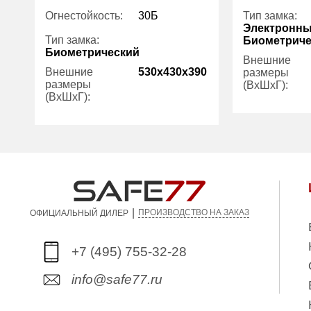
Огнестойкость:
30Б
Тип замка:
Электронны
Тип замка:
Биометриче
Биометрический
Внешние
Внешние
530x430x390
размеры
размеры
(ВхШхГ):
(ВхШхГ):
Количество
Вес (кг):
60.00
полок (шт):
Вес (кг):
Внутренний
45.30
объем (л):
|
ПРОИЗВОДСТВО НА ЗАКАЗ
ОФИЦИАЛЬНЫЙ ДИЛЕР
+7 (495) 755-32-28
info@safe77.ru