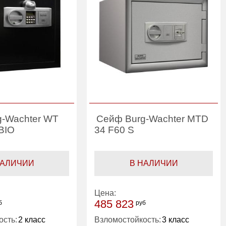
g-Wachter WT
Сейф Burg-Wachter MTD
 BIO
34 F60 S
НАЛИЧИИ
В НАЛИЧИИ
Цена:
485 823
б
руб
ость:
2 класс
Взломостойкость:
3 класс