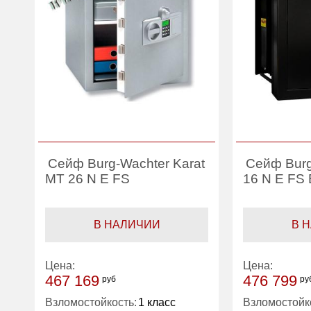
Сейф Burg-Wachter Karat
Сейф Bur
MT 26 N E FS
16 N E FS
В НАЛИЧИИ
В 
Цена:
Цена:
467 169
476 799
руб
ру
Взломостойкость:
1 класс
Взломостойк