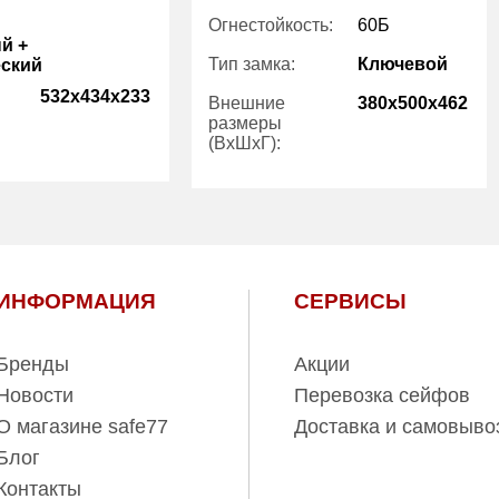
Огнестойкость:
60Б
й +
Тип замка:
Ключевой
ский
532x434x233
Внешние
380x500x462
размеры
(ВхШхГ):
1
Количество
1
полок (шт):
39.00
Вес (кг):
112.00
ИНФОРМАЦИЯ
СЕРВИСЫ
Бренды
Акции
Новости
Перевозка сейфов
О магазине safe77
Доставка и самовыво
Блог
Контакты