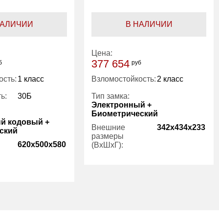
НАЛИЧИИ
В НАЛИЧИИ
Цена:
377 654
б
руб
ость:
1 класс
Взломостойкость:
2 класс
ь:
30Б
Тип замка:
Электронный +
Биометрический
й кодовый +
Внешние
342x434x233
ский
размеры
620x500x580
(ВхШхГ):
Количество
1
полок (шт):
1
Вес (кг):
27.00
89.00