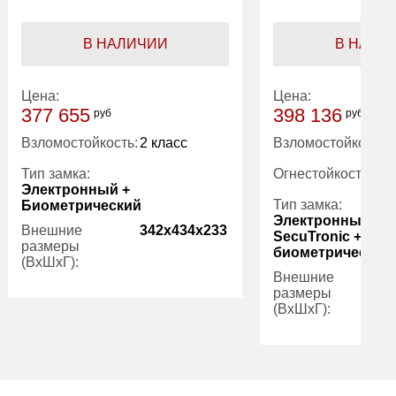
В НАЛИЧИИ
В НАЛИ
Цена:
Цена:
377 655
398 136
руб
руб
Взломостойкость:
2 класс
Взломостойкость:
Тип замка:
Огнестойкость:
Электронный +
Тип замка:
Биометрический
Электронный ко
Внешние
342x434x233
SecuTronic +
размеры
биометрический
(ВхШхГ):
Внешние
размеры
Количество
1
(ВхШхГ):
полок (шт):
Вес (кг):
27.00
Количество
полок (шт):
Вес (кг):