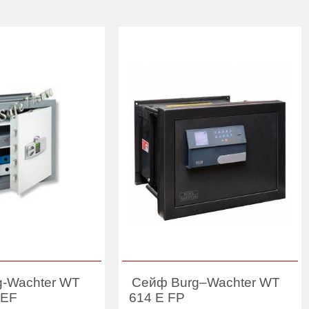
g-Wachter WT
Сейф Burg–Wachter WT
 EF
614 E FP