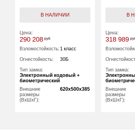
В НАЛИЧИИ
В 
Цена:
Цена:
290 208
318 989
руб
ру
Взломостойкость:
1 класс
Взломостойк
Огнестойкость:
30Б
Огнестойкост
Тип замка:
Тип замка:
Электронный кодовый +
Электронны
биометрический
биометриче
Внешние
620x500x385
Внешние
размеры
размеры
(ВхШхГ):
(ВхШхГ):
Количество
1
Количество
полок (шт):
полок (шт):
Вес (кг):
80.00
Вес (кг):