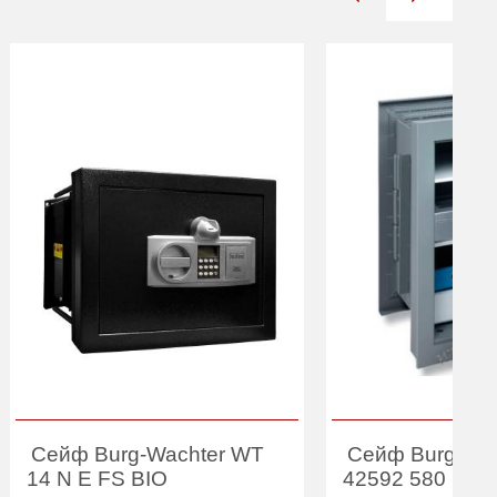
Сейф Burg-Wachter WT
Сейф Burg-Wa
14 N E FS BIO
42592 580 EF