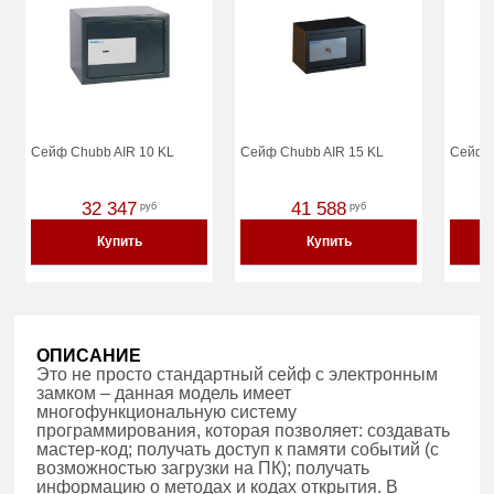
Сейф Chubb AIR 10 KL
Сейф Chubb AIR 15 KL
Сейф C
32 347
41 588
руб
руб
Купить
Купить
ОПИСАНИЕ
Это не просто стандартный сейф с электронным
замком – данная модель имеет
многофункциональную систему
программирования, которая позволяет: создавать
мастер-код; получать доступ к памяти событий (с
возможностью загрузки на ПК); получать
информацию о методах и кодах открытия. В