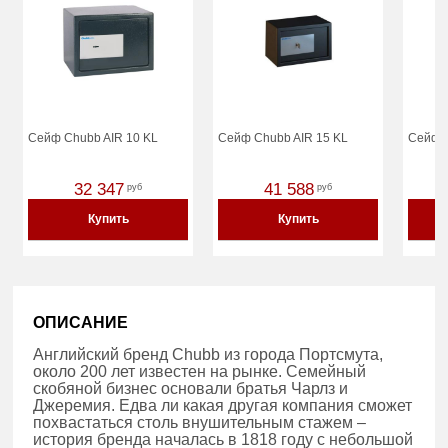
Сейф Chubb AIR 10 KL
Сейф Chubb AIR 15 KL
Сейф C
32 347
41 588
руб
руб
Купить
Купить
ОПИСАНИЕ
Английский бренд Chubb из города Портсмута,
около 200 лет известен на рынке. Семейный
скобяной бизнес основали братья Чарлз и
Джеремия. Едва ли какая другая компания сможет
похвастаться столь внушительным стажем –
история бренда началась в 1818 году с небольшой