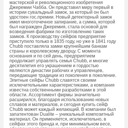
мастерской и революционного изобретения
Джеремии Чабба. Он представил миру первый в
истории сувальдный замок, за который он был
удостоен гос.премии. Новый детекторный замок
имел многоточечное запирание, а сумма, которой
был награжден Джеремия, стала основой для
возведения фабрики по изготовлению таких
замков. К производству сейфов предприятие
приступило только в 1835 году, но уже в 1841 году
Chubb поставляла замки крупнейшим банкам
страны и королевскому дворцу. С момента
основания и по сей день, предприятием
продолжает управлять семья Chubb, и многие
десятилетия его украшением и гордостью
являются династии рабочих и управленцев,
передающие традиции из поколения в поколение.
Элитные сейфы Chubb славятся своими
исключительными характеристиками, а компания
известна собственными разработками в этой
области. Ассортимент фирмы значительно
расширился, благодаря использованию новых
сплавов и материалов, и сегодня купить сейф
Chubb может каждый желающий. В компании был
запатентован Dualite – уникальный композитный
материал. Он применяется, исключительно, в
сейфах этого бренда и, при минимальном весе,