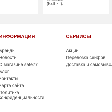
(ВхШхГ):
600.00
Вес (кг):
615.00
139.00
Внутренний
139.00
объем (л):
ИНФОРМАЦИЯ
СЕРВИСЫ
ль:
Производитель:
e
Fichet-Bauche
Бренды
Акции
Новости
Перевозка сейфов
О магазине safe77
Доставка и самовыво
Блог
Контакты
Карта сайта
Политика
конфиденциальности