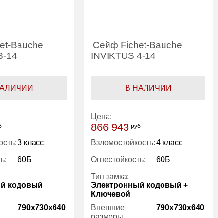
et-Bauche
Сейф Fichet-Bauche
3-14
INVIKTUS 4-14
НАЛИЧИИ
В НАЛИЧИИ
Цена:
866 943
б
руб
ость:
3 класс
Взломостойкость:
4 класс
ь:
60Б
Огнестойкость:
60Б
Тип замка:
ый кодовый
Электронный кодовый +
Ключевой
790x730x640
Внешние
790x730x640
размеры