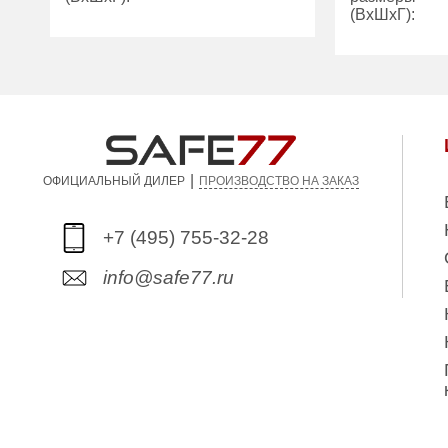
(ВхШхГ):
Количество
2
полок (шт):
Вес (кг):
Вес (кг):
340.00
Внутренний
объем (л):
Внутренний
103.00
объем (л):
Производите
Fichet-Bauch
|
ПРОИЗВОДСТВО НА ЗАКАЗ
ОФИЦИАЛЬНЫЙ ДИЛЕР
+7 (495) 755-32-28
info@safe77.ru