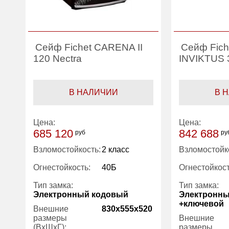
Сейф Fichet CARENA II
Сейф Fich
120 Nectra
INVIKTUS 
В НАЛИЧИИ
В 
Цена:
Цена:
685 120
842 688
руб
ру
Взломостойкость:
2 класс
Взломостойк
Огнестойкость:
40Б
Огнестойкост
Тип замка:
Тип замка:
Электронный кодовый
Электронн
+ключевой
Внешние
830x555x520
размеры
Внешние
(ВхШхГ):
размеры