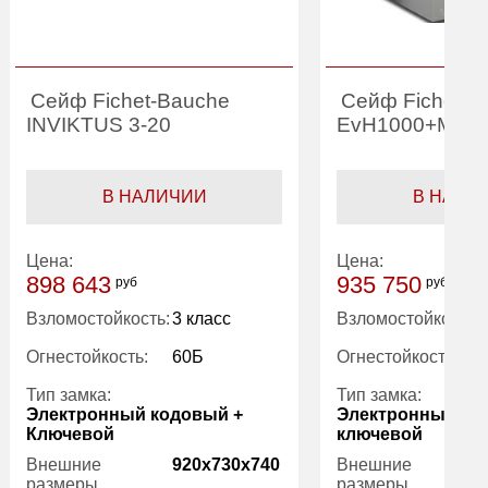
Сейф Fichet-Bauche
Сейф Fichet 
INVIKTUS 3-20
EvH1000+MxB
В НАЛИЧИИ
В НАЛИ
Цена:
Цена:
898 643
935 750
руб
руб
Взломостойкость:
3 класс
Взломостойкость:
Огнестойкость:
60Б
Огнестойкость:
Тип замка:
Тип замка:
Электронный кодовый +
Электронный ко
Ключевой
ключевой
Внешние
920x730x740
Внешние
размеры
размеры