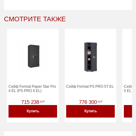
СМОТРИТЕ ТАКЖЕ
Сейф Format Paper Star Pro
Сейф Format PS PRO 5T EL
Сейф F
4 EL (PS PRO 4.EL)
5 EL (
715 238
776 300
руб
руб
Купить
Купить