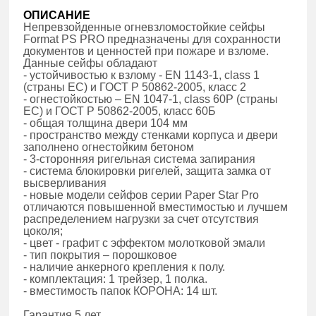
ОПИСАНИЕ
Непревзойденные огневзломостойкие сейфы
Format PS PRO предназначены для сохранности
документов и ценностей при пожаре и взломе.
Данные сейфы обладают
- устойчивостью к взлому - EN 1143-1, class 1
(страны ЕС) и ГОСТ Р 50862-2005, класс 2
- огнестойкостью – EN 1047-1, class 60P (страны
ЕС) и ГОСТ Р 50862-2005, класс 60Б
- общая толщина двери 104 мм
- пространство между стенками корпуса и двери
заполнено огнестойким бетоном
- 3-сторонняя ригельная система запирания
- система блокировки ригелей, защита замка от
высверливания
- новые модели сейфов серии Paper Star Pro
отличаются повышенной вместимостью и лучшем
распределением нагрузки за счет отсутствия
цоколя;
- цвет - графит с эффектом молотковой эмали
- тип покрытия – порошковое
- наличие анкерного крепления к полу.
- комплектация: 1 трейзер, 1 полка.
- вместимость папок КОРОНА: 14 шт.
Гарантия 5 лет