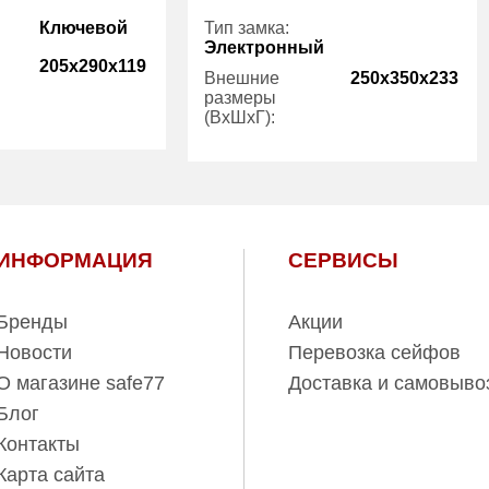
Ключевой
Тип замка:
Электронный
205x290x119
Внешние
250x350x233
размеры
(ВхШхГ):
10.00
Вес (кг):
18.00
1
Гарантия:
1
ИНФОРМАЦИЯ
СЕРВИСЫ
Бренды
Акции
Новости
Перевозка сейфов
О магазине safe77
Доставка и самовыво
Блог
Контакты
Карта сайта