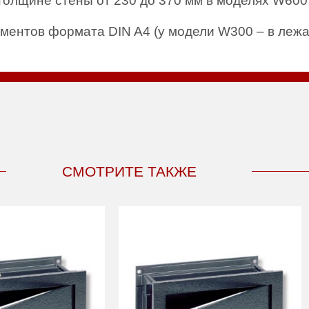
 толщине стены от 230 до 370 мм в моделях W60
ументов формата DIN A4 (у модели W300 – в леж
СМОТРИТЕ ТАКЖЕ