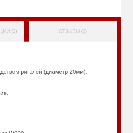
ИИ (
0
)
ОТЗЫВЫ (
0
)
дством ригелей (диаметр 20мм).
ие.