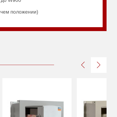
0 до W900
ачем положении)