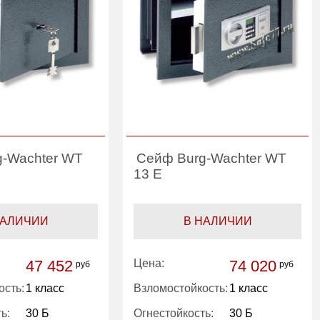
g-Wachter WT
Сейф Burg-Wachter WT
13 E
НАЛИЧИИ
В НАЛИЧИИ
47 452
Цена:
74 020
руб
руб
ость:
1 класс
Взломостойкость:
1 класс
ь:
30 Б
Огнестойкость:
30 Б