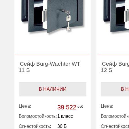
Сейф Burg-Wachter WT
Сейф Bur
11 S
12 S
В НАЛИЧИИ
В 
Цена:
39 522
Цена:
руб
Взломостойкость:
1 класс
Взломостойк
Огнестойкость:
30 Б
Огнестойкост