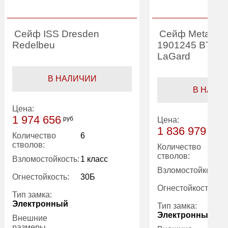
Сейф ISS Dresden
Сейф Metalk A
Redelbeu
1901245 BTL (о
LaGard
В НАЛИЧИИ
В НАЛИ
Цена:
1 974 656
руб
Цена:
1 836 979
руб
Количество
6
стволов:
Количество
стволов:
Взломостойкость:
1 класс
Взломостойкость:
Огнестойкость:
30Б
Огнестойкость:
Тип замка:
Электронный
Тип замка:
Электронный
Внешние
размеры