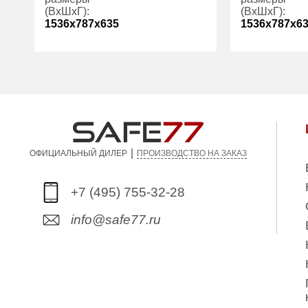
(ВхШхГ):
(ВхШхГ):
1536x787x635
1536x787x6
Количество
4
Количество
полок (шт):
полок (шт):
Вес (кг):
554.00
Вес (кг):
Внутренний
497.00
Внутренний
объем (л):
объем (л):
Гарантия:
1 год
Гарантия:
|
ПРОИЗВОДСТВО НА ЗАКАЗ
ОФИЦИАЛЬНЫЙ ДИЛЕР
+7 (495) 755-32-28
info@safe77.ru