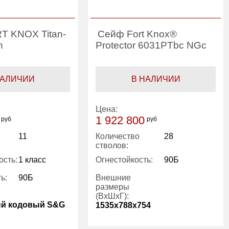
T KNOX Titan-
Сейф Fort Knox®
n
Protector 6031PTbc NGc
НАЛИЧИИ
В НАЛИЧИИ
Цена:
1 922 800
руб
руб
11
Количество
28
стволов:
ость:
1 класс
Огнестойкость:
90Б
ь:
90Б
Внешние
размеры
(ВхШхГ):
ый кодовый S&G
1535x788x754