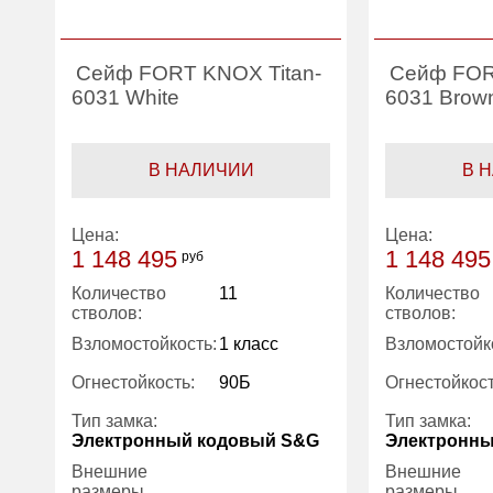
Сейф FORT KNOX Titan-
Сейф FOR
6031 White
6031 Brow
В НАЛИЧИИ
В 
Цена:
Цена:
1 148 495
1 148 495
руб
Количество
11
Количество
стволов:
стволов:
Взломостойкость:
1 класс
Взломостойк
Огнестойкость:
90Б
Огнестойкост
Тип замка:
Тип замка:
Электронный кодовый S&G
Электронн
Внешние
Внешние
размеры
размеры