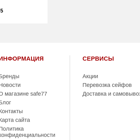
Вес (кг):
459.00
35
Гарантия:
7 лет
4
554.00
497.00
ИНФОРМАЦИЯ
СЕРВИСЫ
1 год
Бренды
Акции
Новости
Перевозка сейфов
О магазине safe77
Доставка и самовыво
Блог
Контакты
Карта сайта
Политика
конфиденциальности