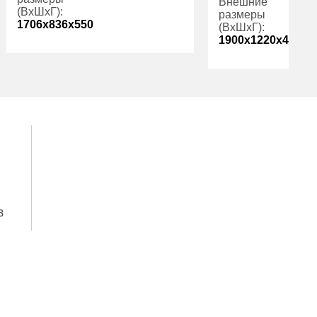
Внешние
(ВхШхГ):
размеры
1706x836x550
(ВхШхГ):
1900x1220x460
Количество
3
полок (шт):
Вес (кг):
Вес (кг):
390.00
з