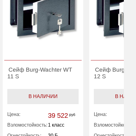
Сейф Burg-Wachter WT
Сейф Burg-Wa
11 S
12 S
В НАЛИЧИИ
В НАЛИ
Цена:
39 522
Цена:
руб
Взломостойкость:
1 класс
Взломостойкость:
Огнестойкость:
30 Б
Огнестойкость: