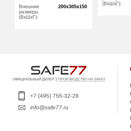
(ВхШхГ):
Внешние
200x305x150
размеры
(ВхШхГ):
Вес (кг):
Внутренний
Количество
1
объем (л):
полок (шт):
Гарантия:
Вес (кг):
12.00
Внутренний
4.00
объем (л):
Гарантия:
5 лет
|
ПРОИЗВОДСТВО НА ЗАКАЗ
ОФИЦИАЛЬНЫЙ ДИЛЕР
+7 (495) 755-32-28
info@safe77.ru