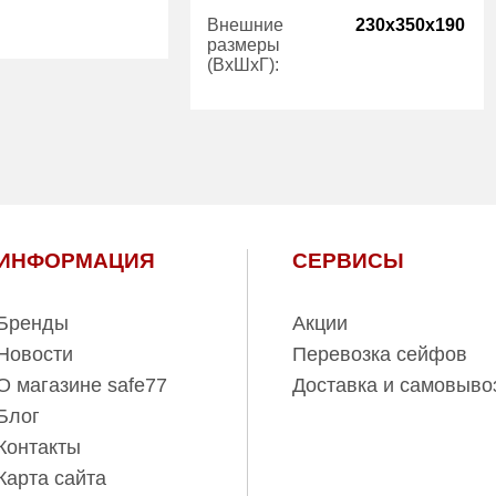
Внешние
230x350x190
размеры
(ВхШхГ):
18.00
27.00
Количество
1
полок (шт):
5 лет
Вес (кг):
16.00
Внутренний
8.00
объем (л):
ИНФОРМАЦИЯ
СЕРВИСЫ
Гарантия:
5 лет
Бренды
Акции
Новости
Перевозка сейфов
О магазине safe77
Доставка и самовыво
Блог
Контакты
Карта сайта