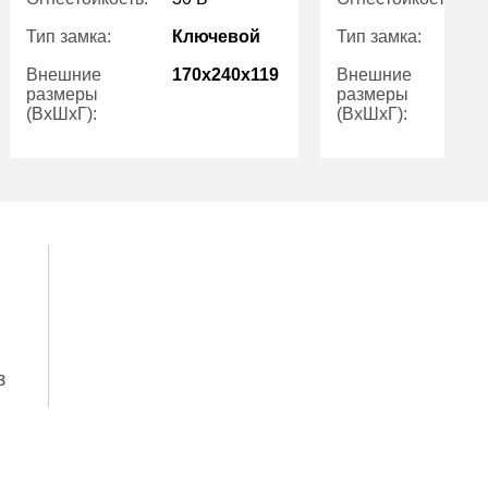
Тип замка:
Ключевой
Тип замка:
Внешние
170x240x119
Внешние
размеры
размеры
(ВхШхГ):
(ВхШхГ):
Вес (кг):
7.00
Вес (кг):
Гарантия:
1
Гарантия:
з