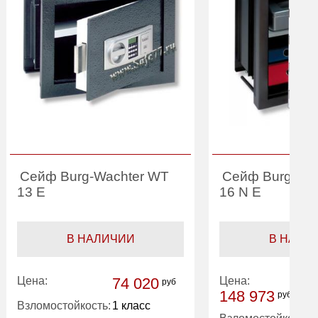
Сейф Burg-Wachter WT
Сейф Burg-Wa
13 E
16 N E
В НАЛИЧИИ
В НАЛИ
Цена:
74 020
Цена:
руб
148 973
руб
Взломостойкость:
1 класс