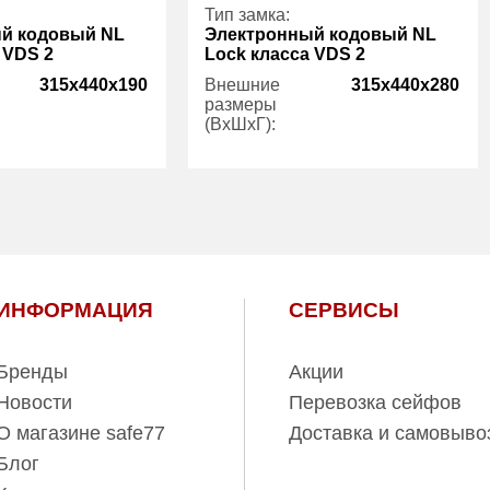
Тип замка:
й кодовый NL
Электронный кодовый NL
 VDS 2
Lock класса VDS 2
315x440x190
Внешние
315x440x280
размеры
(ВхШхГ):
1
Количество
1
полок (шт):
24.00
Вес (кг):
27.00
16.00
Внутренний
27.00
объем (л):
ИНФОРМАЦИЯ
СЕРВИСЫ
5 лет
Гарантия:
5 лет
Бренды
Акции
Новости
Перевозка сейфов
О магазине safe77
Доставка и самовыво
Блог