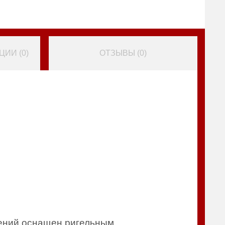
ИИ (
0
)
ОТЗЫВЫ (
0
)
щений оснащен ригельным