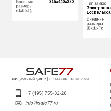
Внешние
315x440x280
Тип замка:
размеры
Электронны
(ВхШхГ):
Lock класса
Внешние
Вес (кг):
18.00
размеры
(ВхШхГ):
Внутренний
27.00
объем (л):
Количество
Гарантия:
5 лет
полок (шт):
Вес (кг):
Внутренний
объем (л):
Гарантия:
|
ПРОИЗВОДСТВО НА ЗАКАЗ
ОФИЦИАЛЬНЫЙ ДИЛЕР
+7 (495) 755-32-28
info@safe77.ru