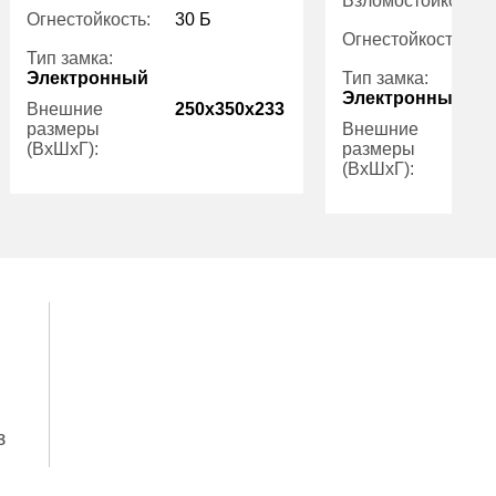
Взломостойкость:
Огнестойкость:
30 Б
Огнестойкость:
Тип замка:
Электронный
Тип замка:
Электронный
Внешние
250x350x233
размеры
Внешние
(ВхШхГ):
размеры
(ВхШхГ):
Вес (кг):
18.00
Количество
Гарантия:
1
полок (шт):
Вес (кг):
Внутренний
объем (л):
Гарантия:
з