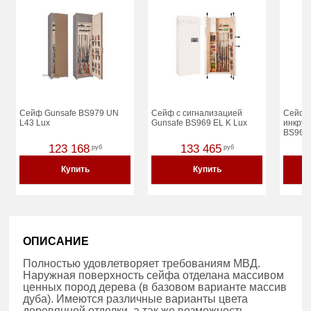
Сейф Gunsafe BS979 UN
Сейф с сигнализацией
Сейф G
L43 Lux
Gunsafe BS969 EL K Lux
инкрус
BS969
123 168
133 465
руб
руб
Купить
Купить
ОПИСАНИЕ
Полностью удовлетворяет требованиям МВД.
Наружная поверхность сейфа отделана массивом
ценных пород дерева (в базовом варианте массив
дуба). Имеются различные варианты цвета
деревянной отделки, а так же возможность