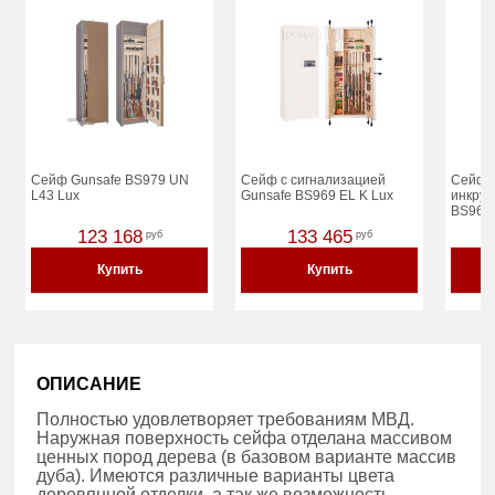
Сейф Gunsafe BS979 UN
Сейф с сигнализацией
Сейф G
L43 Lux
Gunsafe BS969 EL K Lux
инкрус
BS969
123 168
133 465
руб
руб
Купить
Купить
ОПИСАНИЕ
Полностью удовлетворяет требованиям МВД.
Наружная поверхность сейфа отделана массивом
ценных пород дерева (в базовом варианте массив
дуба). Имеются различные варианты цвета
деревянной отделки, а так же возможность