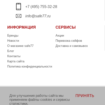
+7 (495) 755-32-28
info@safe77.ru
ИНФОРМАЦИЯ
СЕРВИСЫ
Бренды
Акции
Новости
Перевозка сейфов
О магазине safe77
Доставка и самовывоз
Блог
Контакты
Карта сайта
Политика конфиденциальности
Copyright © 2006-2026. Интернет-магазин сейфов
Для улучшения работы сайта мы
ПРИНЯТЬ
www.safe77.ru
применяем файлы cookies и сервисы
статистики.
Данный интернет-сайт носит исключительно информационный