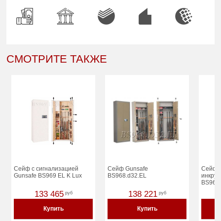
СМОТРИТЕ ТАКЖЕ
Сейф с сигнализацией
Сейф Gunsafe
Сейф G
Gunsafe BS969 EL K Lux
BS968.d32.EL
инкрус
BS969
133 465
138 221
руб
руб
Купить
Купить