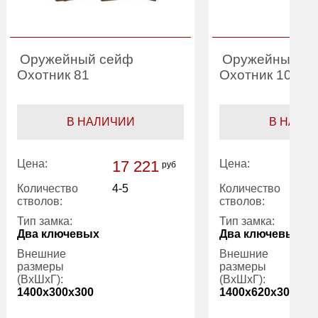
Оружейный сейф
Оружейный с
Охотник 81
Охотник 101
В НАЛИЧИИ
В НАЛИ
Цена:
17 221
Цена:
руб
Количество
4-5
Количество
стволов:
стволов:
Тип замка:
Тип замка:
Два ключевых
Два ключевых
Внешние
Внешние
размеры
размеры
(ВхШхГ):
(ВхШхГ):
1400x300x300
1400x620x300