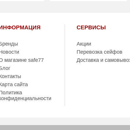
1
Количество
1
полок (шт):
есть
Трейзер:
есть
ИНФОРМАЦИЯ
СЕРВИСЫ
20.00
Вес (кг):
24.00
7 лет
Гарантия:
7 лет
Бренды
Акции
Новости
Перевозка сейфов
О магазине safe77
Доставка и самовыво
Блог
Контакты
Карта сайта
Политика
конфиденциальности
ов www.safe77.ru