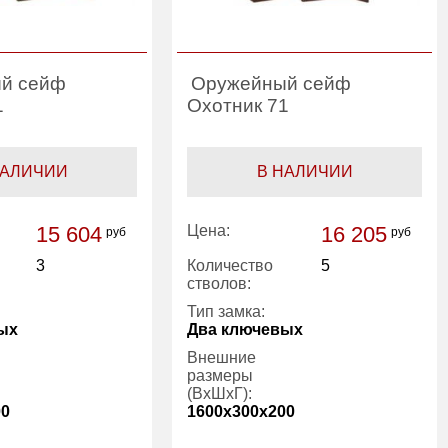
й сейф
Оружейный сейф
1
Охотник 71
НАЛИЧИИ
В НАЛИЧИИ
15 604
Цена:
16 205
руб
руб
3
Количество
5
стволов:
Тип замка:
ых
Два ключевых
Внешние
размеры
(ВхШхГ):
00
1600x300x200